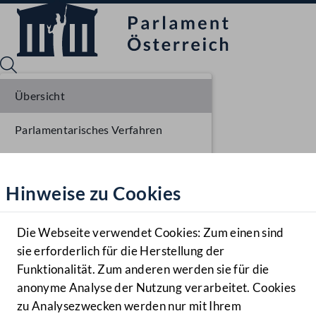
Übersicht
Parlamentarisches Verfahren
Sprache English
Mediathek
Einlangen NR
Hinweise zu Cookies
Hilfe
Ausschussberatungen NR
Benutzer
Plenarberatungen NR
Die Webseite verwendet Cookies: Zum einen sind
Zielgruppe
sie erforderlich für die Herstellung der
Navigationsmenü öffnen
MENÜ
Einlangen BR
Funktionalität. Zum anderen werden sie für die
anonyme Analyse der Nutzung verarbeitet. Cookies
Ausschussberatungen BR
zu Analysezwecken werden nur mit Ihrem
Sprache En
Mediathek