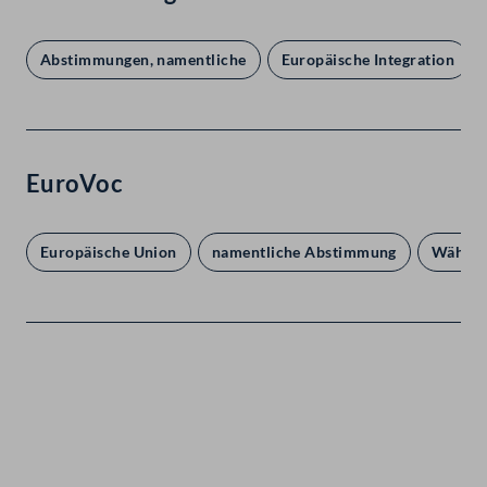
Abstimmungen, namentliche
Europäische Integration
EuroVoc
Europäische Union
namentliche Abstimmung
Währun
Kontakt