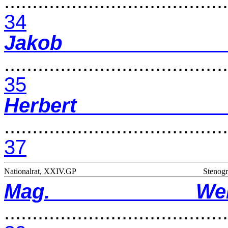
........................................
34
Jako
........................................
35
Herbert 
........................................
37
Nationalrat, XXIV.GP
Stenogr
Mag. Wer
........................................