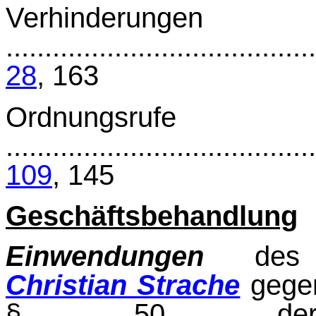
Verhinderungen
.......................................
28
, 163
Ordnungsrufe
.......................................
109
, 145
Geschäftsbehandlung
Einwendungen
des 
Christian Strache
gegen
§ 50 der Ge