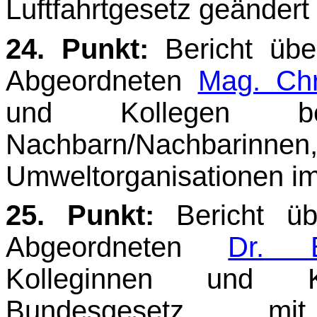
Luftfahrtgesetz geänder
24. Punkt:
Bericht üb
Abgeordneten
Mag. Chr
und Kollegen be
Nachbarn/Nachbarinne
Umweltorganisationen im
25. Punkt:
Bericht ü
Abgeordneten
Dr. E
Kolleginnen und K
Bundesgesetz,