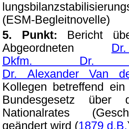
lungsbilanzstabilisie
(ESM-Begleitnovelle)
5. Punkt:
Bericht üb
Abgeordneten
D
Dkfm. Dr. Gü
Dr. Alexander Van de
Kollegen betreffend ei
Bundesgesetz über d
Nationalrates (Gesch
geändert wird (
1879 d.B.