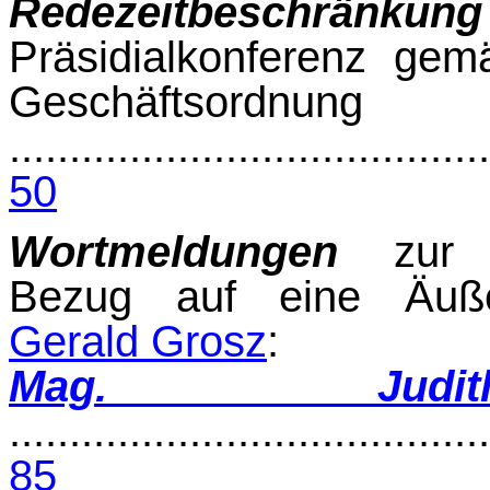
Redezeitbeschränkung
Präsidialkonferenz ge
Geschäftsordnung
........................................
50
Wortmeldungen
zur G
Bezug auf eine Äuße
Gerald Grosz
:
Mag. Judit
........................................
85