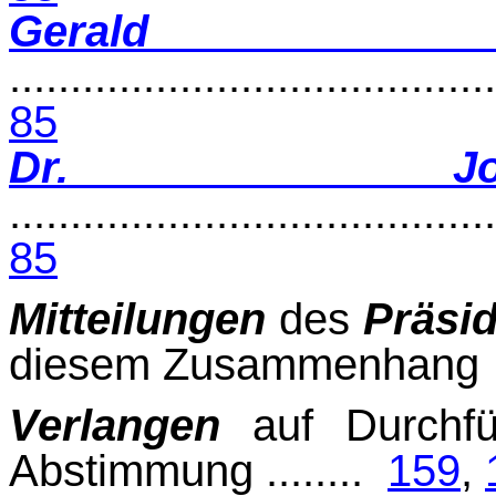
Geral
........................................
85
Dr. Jo
........................................
85
Mitteilungen
des
Präsi
diesem Zusammenha
Verlangen
auf Durchfü
Abstimmung ........
159
,