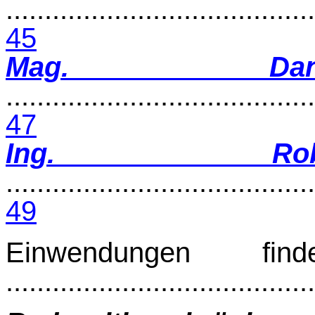
........................................
45
Mag. Dani
........................................
47
Ing. Rob
........................................
49
Einwendungen fin
......................................