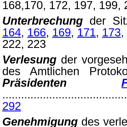
168,170, 172, 197, 199, 
Unterbrechung
der Sitz
164
,
166
,
169
,
171
,
173
,
222, 223
Verlesung
der vorgeseh
des Amtlichen Protoko
Präsidenten
........................................
292
Genehmigung
des verle