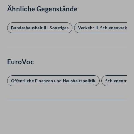
Ähnliche Gegenstände
Bundeshaushalt III. Sonstiges
Verkehr II. Schienenverkehr
EuroVoc
Öffentliche Finanzen und Haushaltspolitik
Schienentrans
Kontakt