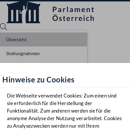
Übersicht
Stellungnahmen
Sprache English
Mediathek
Parlamentarisches Verfahren
Hinweise zu Cookies
Hilfe
Einlangen NR
Benutzer
Ausschussberatungen NR
Die Webseite verwendet Cookies: Zum einen sind
Zielgruppe
sie erforderlich für die Herstellung der
Navigationsmenü öffnen
MENÜ
Plenarberatungen NR
Funktionalität. Zum anderen werden sie für die
anonyme Analyse der Nutzung verarbeitet. Cookies
Einlangen BR
zu Analysezwecken werden nur mit Ihrem
Sprache En
Mediathek