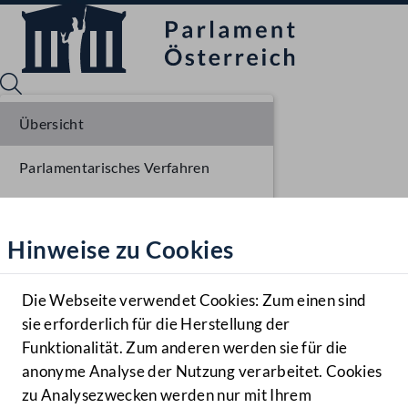
Übersicht
Parlamentarisches Verfahren
Sprache English
Mediathek
Einlangen NR
Hinweise zu Cookies
Hilfe
Ausschussberatungen NR
Benutzer
Plenarberatungen NR
Die Webseite verwendet Cookies: Zum einen sind
Zielgruppe
sie erforderlich für die Herstellung der
Navigationsmenü öffnen
MENÜ
Einlangen BR
Funktionalität. Zum anderen werden sie für die
anonyme Analyse der Nutzung verarbeitet. Cookies
Ausschussberatungen BR
zu Analysezwecken werden nur mit Ihrem
Sprache En
Mediathek