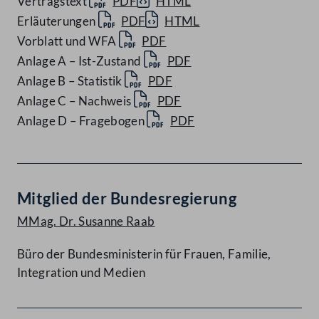
Vertragstext
PDF
HTML
Erläuterungen
PDF
HTML
Vorblatt und WFA
PDF
Anlage A – Ist-Zustand
PDF
Anlage B – Statistik
PDF
Anlage C – Nachweis
PDF
Anlage D – Fragebogen
PDF
Mitglied der Bundesregierung
MMag. Dr. Susanne Raab
Büro der Bundesministerin für Frauen, Familie,
Integration und Medien