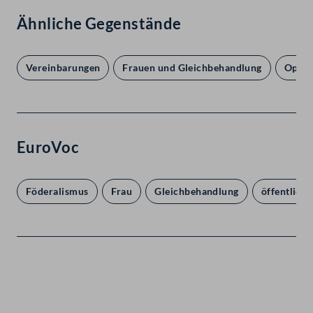
Ähnliche Gegenstände
Vereinbarungen
Frauen und Gleichbehandlung
Opfer
EuroVoc
Föderalismus
Frau
Gleichbehandlung
öffentliche
Kontakt