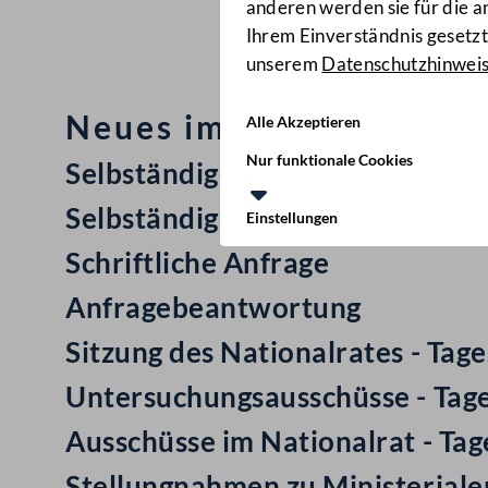
anderen werden sie für die 
Ihrem Einverständnis gesetzt.
unserem
Datenschutzhinwei
Neues im Nationalrat: M
Alle Akzeptieren
Nur funktionale Cookies
Selbständiger Antrag
Selbständiger Entschließungsan
Einstellungen
Schriftliche Anfrage
Anfragebeantwortung
Sitzung des Nationalrates - Ta
Untersuchungsausschüsse - Tag
Ausschüsse im Nationalrat - Ta
Stellungnahmen zu Ministerial