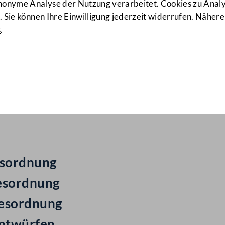
anonyme Analyse der Nutzung verarbeitet. Cookies zu Ana
 Sie können Ihre Einwilligung jederzeit widerrufen. Nähere
s
.
ail Nr: 371
trag
gesordnung
esordnung
gesordnung
entwürfen