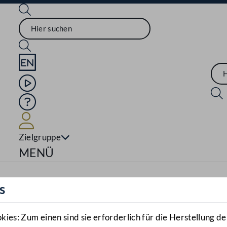
Sprache English
Mediathek
Hilfe
Benutzer
Zielgruppe
Navigationsmenü öffnen
MENÜ
s
es: Zum einen sind sie erforderlich für die Herstellung de