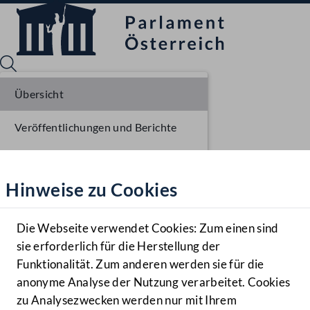
Übersicht
Veröffentlichungen und Berichte
Sprache English
Mediathek
Verhandlungsgegenstände
Hinweise zu Cookies
Hilfe
Parlamentarisches Verfahren
Benutzer
Die Webseite verwendet Cookies: Zum einen sind
Zielgruppe
sie erforderlich für die Herstellung der
Navigationsmenü öffnen
MENÜ
Funktionalität. Zum anderen werden sie für die
anonyme Analyse der Nutzung verarbeitet. Cookies
zu Analysezwecken werden nur mit Ihrem
Sprache En
Mediathek