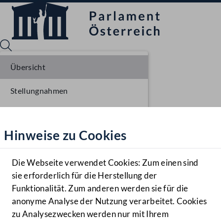
Übersicht
Stellungnahmen
Sprache English
Mediathek
Parlamentarisches Verfahren
Hinweise zu Cookies
Hilfe
Einbringung NR
Benutzer
Ausschussberatungen NR
Die Webseite verwendet Cookies: Zum einen sind
Zielgruppe
sie erforderlich für die Herstellung der
Navigationsmenü öffnen
MENÜ
Plenarberatungen NR
Funktionalität. Zum anderen werden sie für die
anonyme Analyse der Nutzung verarbeitet. Cookies
Einlangen BR
zu Analysezwecken werden nur mit Ihrem
Sprache En
Mediathek