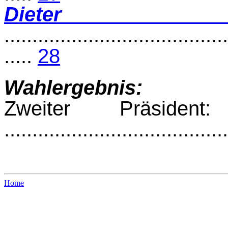
Diete
........................................
.....
28
Wahlergebnis:
Zweiter Präside
.......................................
Home