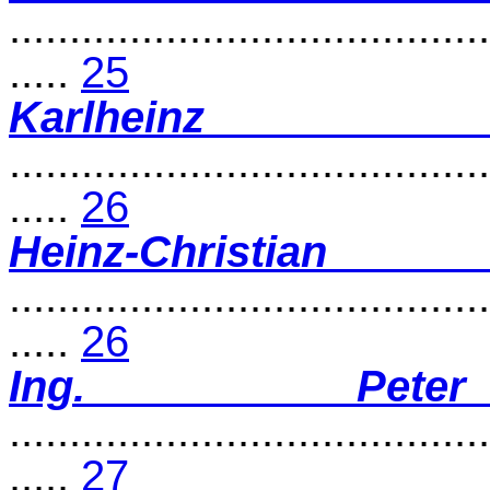
........................................
.....
25
Karlhe
........................................
.....
26
Heinz-Chris
........................................
.....
26
Ing. Peter 
........................................
.....
27