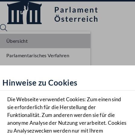
Übersicht
Parlamentarisches Verfahren
Sprache English
Mediathek
Einbringung NR
Hinweise zu Cookies
Hilfe
Ausschussberatungen NR
Benutzer
Plenarberatungen NR
Die Webseite verwendet Cookies: Zum einen sind
Zielgruppe
sie erforderlich für die Herstellung der
Navigationsmenü öffnen
MENÜ
Funktionalität. Zum anderen werden sie für die
anonyme Analyse der Nutzung verarbeitet. Cookies
zu Analysezwecken werden nur mit Ihrem
Sprache En
Mediathek