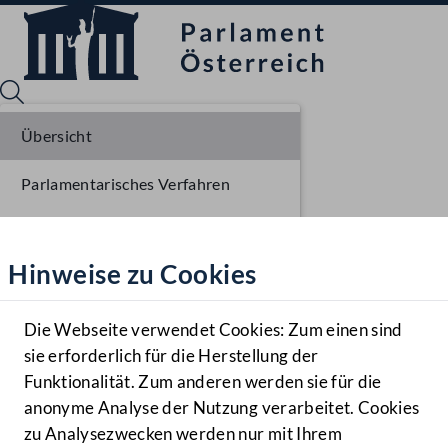
Übersicht
Parlamentarisches Verfahren
Sprache English
Mediathek
Beschlüsse
Hinweise zu Cookies
Hilfe
Liste der Rednerinnen und Redner
Benutzer
Sitzungsdokumente
Die Webseite verwendet Cookies: Zum einen sind
Zielgruppe
sie erforderlich für die Herstellung der
Navigationsmenü öffnen
MENÜ
Funktionalität. Zum anderen werden sie für die
anonyme Analyse der Nutzung verarbeitet. Cookies
zu Analysezwecken werden nur mit Ihrem
Sprache En
Mediathek