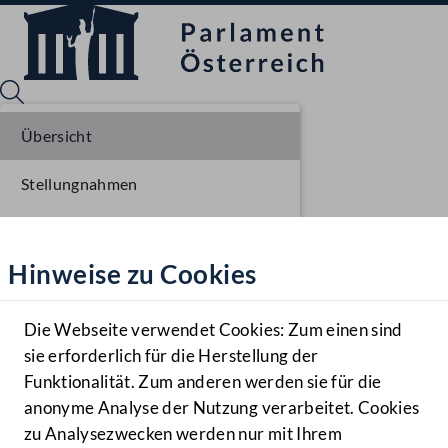
Übersicht
Stellungnahmen
Sprache English
Mediathek
Parlamentarisches Verfahren
Hinweise zu Cookies
Hilfe
Einlangen NR
Benutzer
Erste Lesung NR
Die Webseite verwendet Cookies: Zum einen sind
Zielgruppe
sie erforderlich für die Herstellung der
Navigationsmenü öffnen
MENÜ
Ausschussberatungen NR
Funktionalität. Zum anderen werden sie für die
anonyme Analyse der Nutzung verarbeitet. Cookies
Plenarberatungen NR
zu Analysezwecken werden nur mit Ihrem
Sprache En
Mediathek