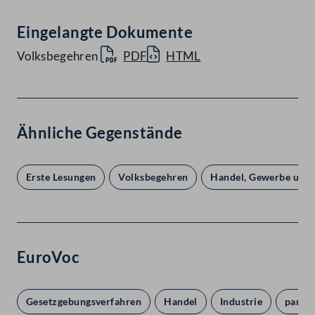
Eingelangte Dokumente
Volksbegehren
PDF
HTML
Ähnliche Gegenstände
Erste Lesungen
Volksbegehren
Handel, Gewerbe und 
EuroVoc
Gesetzgebungsverfahren
Handel
Industrie
partiz