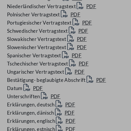
Niederländischer Vertragstext
PDF
Polnischer Vertragstext
PDF
Portugiesischer Vertragstext
PDF
Schwedischer Vertragstext
PDF
Slowakischer Vertragstext
PDF
Slowenischer Vertragstext
PDF
Spanischer Vertragstext
PDF
Tschechischer Vertragstext
PDF
Ungarischer Vertragstext
PDF
Bestätigung- beglaubigte Abschrift
PDF
Datum
PDF
Unterschriften
PDF
Erklärungen, deutsch
PDF
Erklärungen, dänisch
PDF
Erklärungen, englisch
PDF
Erklärungen, estnisch
PDF