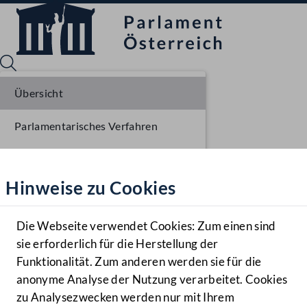
Übersicht
Parlamentarisches Verfahren
Sprache English
Mediathek
Einlangen NR
Hinweise zu Cookies
Hilfe
Ausschussberatungen NR
Benutzer
Plenarberatungen NR
Die Webseite verwendet Cookies: Zum einen sind
Zielgruppe
sie erforderlich für die Herstellung der
Navigationsmenü öffnen
MENÜ
Einlangen BR
Funktionalität. Zum anderen werden sie für die
anonyme Analyse der Nutzung verarbeitet. Cookies
Ausschussberatungen BR
zu Analysezwecken werden nur mit Ihrem
Sprache En
Mediathek