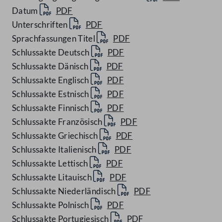
Datum
PDF
Unterschriften
PDF
Sprachfassungen Titel
PDF
Schlussakte Deutsch
PDF
Schlussakte Dänisch
PDF
Schlussakte Englisch
PDF
Schlussakte Estnisch
PDF
Schlussakte Finnisch
PDF
Schlussakte Französisch
PDF
Schlussakte Griechisch
PDF
Schlussakte Italienisch
PDF
Schlussakte Lettisch
PDF
Schlussakte Litauisch
PDF
Schlussakte Niederländisch
PDF
Schlussakte Polnisch
PDF
Schlussakte Portugiesisch
PDF