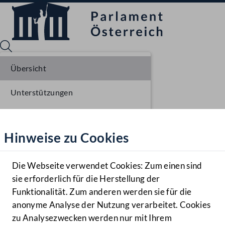
Übersicht
Unterstützungen
Sprache English
Mediathek
Stellungnahmen
Hinweise zu Cookies
Hilfe
Parlamentarisches Verfahren
Benutzer
Einlangen NR
Die Webseite verwendet Cookies: Zum einen sind
Zielgruppe
sie erforderlich für die Herstellung der
Navigationsmenü öffnen
MENÜ
Ausschussberatungen NR
Funktionalität. Zum anderen werden sie für die
anonyme Analyse der Nutzung verarbeitet. Cookies
Plenarberatungen NR
zu Analysezwecken werden nur mit Ihrem
Sprache En
Mediathek