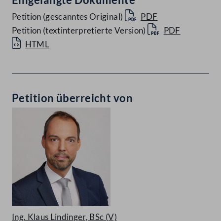
Petition (gescanntes Original)
PDF
Petition (textinterpretierte Version)
PDF
HTML
Petition überreicht von
Ing. Klaus Lindinger, BSc
(V)