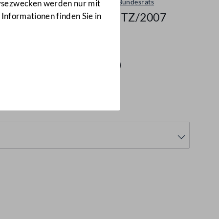
Sitzungen des Bundesrats
lysezwecken werden nur mit
749/BRSITZ/2007
 Informationen finden Sie in
(749/BRSITZ/2007)