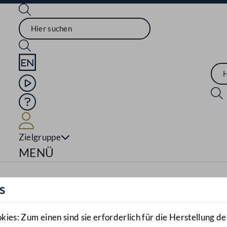
Sprache English
Mediathek
Hilfe
Benutzer
Zielgruppe
Navigationsmenü öffnen
MENÜ
s
es: Zum einen sind sie erforderlich für die Herstellung de