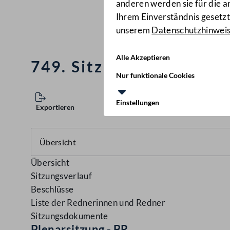
anderen werden sie für die 
Ihrem Einverständnis gesetzt.
unserem
Datenschutzhinwei
Alle Akzeptieren
749. Sitzung des Bunde
Nur funktionale Cookies
Einstellungen
Exportieren
Übersicht
Sitzungsverlauf
Beschlüsse
Liste der Rednerinnen und Redner
Sitzungsdokumente
Plenarsitzung - BR