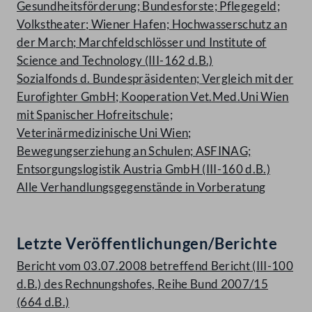
Gesundheitsförderung; Bundesforste; Pflegegeld;
Volkstheater; Wiener Hafen; Hochwasserschutz an
der March; Marchfeldschlösser und Institute of
Science and Technology (III-162 d.B.)
Sozialfonds d. Bundespräsidenten; Vergleich mit der
Eurofighter GmbH; Kooperation Vet.Med.Uni Wien
mit Spanischer Hofreitschule;
Veterinärmedizinische Uni Wien;
Bewegungserziehung an Schulen; ASFINAG;
Entsorgungslogistik Austria GmbH (III-160 d.B.)
Alle Verhandlungsgegenstände in Vorberatung
Letzte Veröffentlichungen/Berichte
Bericht vom 03.07.2008 betreffend Bericht (III-100
d.B.) des Rechnungshofes, Reihe Bund 2007/15
(664 d.B.)