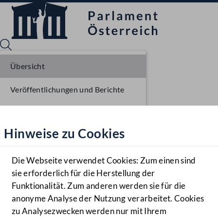
Übersicht
Veröffentlichungen und Berichte
Sprache English
Mediathek
Verhandlungsgegenstände
Hinweise zu Cookies
Hilfe
Parlamentarisches Verfahren
Benutzer
Die Webseite verwendet Cookies: Zum einen sind
Zielgruppe
sie erforderlich für die Herstellung der
Navigationsmenü öffnen
MENÜ
Funktionalität. Zum anderen werden sie für die
anonyme Analyse der Nutzung verarbeitet. Cookies
zu Analysezwecken werden nur mit Ihrem
Sprache En
Mediathek