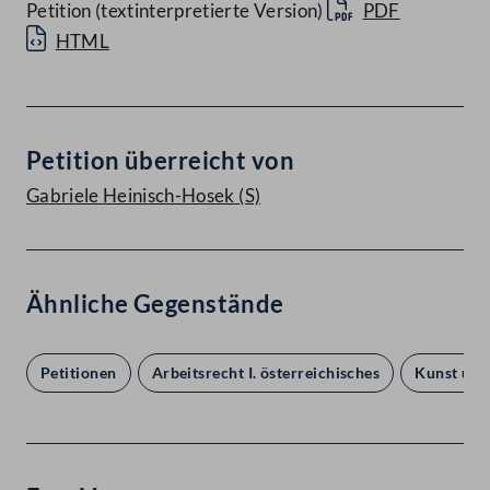
Petition (textinterpretierte Version)
PDF
HTML
Petition überreicht von
Gabriele Heinisch-Hosek
(S)
Ähnliche Gegenstände
Petitionen
Arbeitsrecht I. österreichisches
Kunst und