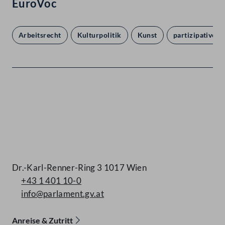
EuroVoc
Arbeitsrecht
Kulturpolitik
Kunst
partizipative 
Kontakt
Dr.-Karl-Renner-Ring 3 1017 Wien
+43 1 401 10-0
info@parlament.gv.at
Anreise & Zutritt