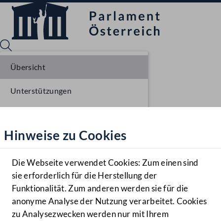
Übersicht
Unterstützungen
Sprache English
Mediathek
Stellungnahmen
Hinweise zu Cookies
Hilfe
Parlamentarisches Verfahren
Benutzer
Einlangen NR
Die Webseite verwendet Cookies: Zum einen sind
Zielgruppe
sie erforderlich für die Herstellung der
Navigationsmenü öffnen
MENÜ
Ausschussberatungen NR
Funktionalität. Zum anderen werden sie für die
anonyme Analyse der Nutzung verarbeitet. Cookies
Plenarberatungen NR
zu Analysezwecken werden nur mit Ihrem
Sprache En
Mediathek