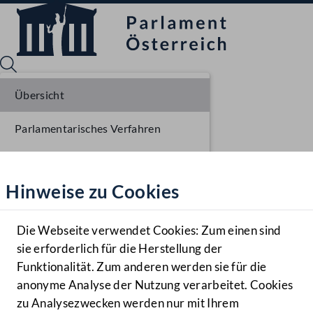
Übersicht
Parlamentarisches Verfahren
Sprache English
Mediathek
Liste der Rednerinnen und Redner
Hinweise zu Cookies
Hilfe
Benutzer
Die Webseite verwendet Cookies: Zum einen sind
Zielgruppe
sie erforderlich für die Herstellung der
Navigationsmenü öffnen
MENÜ
Funktionalität. Zum anderen werden sie für die
anonyme Analyse der Nutzung verarbeitet. Cookies
zu Analysezwecken werden nur mit Ihrem
Sprache En
Mediathek