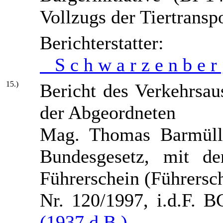
Vollzugs der Tiertransp
Berichters
S c h w a r z e n b e r
15.)
Bericht des Verkehrsa
der Abgeordneten
Mag. Thomas Barmülle
Bundesgesetz, mit d
Führerschein (Führersc
Nr. 120/1997, i.d.F. B
(1937 d.B.)