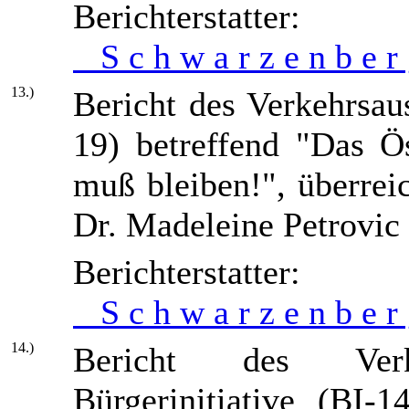
Berichters
S c h w a r z e n b e r
13.)
Bericht des Verkehrsau
19) betreffend "Das Ös
muß bleiben!", überre
Dr. Madeleine Petrovic
Berichters
S c h w a r z e n b e r
14.)
Bericht des Verk
Bürgerinitiative (BI-