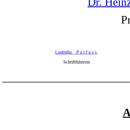
Dr. Hein
P
Ludmilla P a r f u s s
Schriftführerin
______________________
A