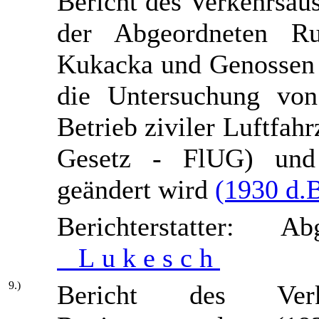
Bericht des Verkehrsau
der Abgeordneten Ru
Kukacka und Genossen 
die Untersuchung vo
Betrieb ziviler Luftfah
Gesetz - FlUG) und 
geändert wird
(1930 d.B
Berichterstatter:
L u k e s c h
9.)
Bericht des Verk