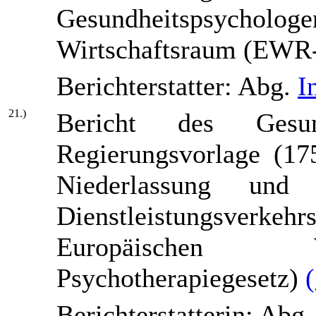
Gesundheitspsycho
Wirtschaftsraum (EWR
Berichterstatter: Abg.
I
21.)
Bericht des Gesun
Regierungsvorlage (17
Niederlassung un
Dienstleistungsverkeh
Europäischen W
Psychotherapiegesetz)
Berichterstatterin: Abg