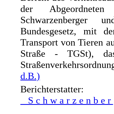
der Abgeordneten
Schwarzenberger u
Bundesgesetz, mit d
Transport von Tieren au
Straße - TGSt), das
Straßenverkehrsordn
d.B.)
Berichters
S c h w a r z e n b e r