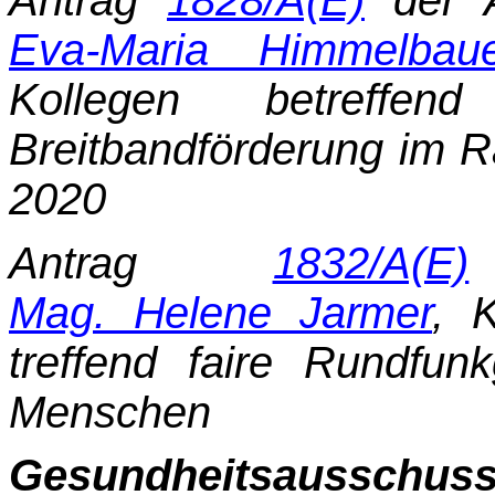
Antrag
1828/A(E)
der 
Eva-Maria Himmelbau
Kollegen betreffe
Breitbandförderung im R
2020
Antrag
1832/A(E)
Mag. Helene Jarmer
, 
treffend faire Rundfun
Menschen
Gesundheitsausschuss