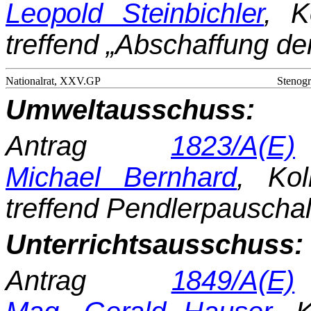
Leopold Steinbichler
, K
treffend „Abschaffung d
Nationalrat, XXV.GP
Stenogr
Umweltausschuss:
Antrag
1823/A(E)
Michael Bernhard
, Kol
treffend Pendlerpauschal
Unterrichtsausschuss:
Antrag
1849/A(E)