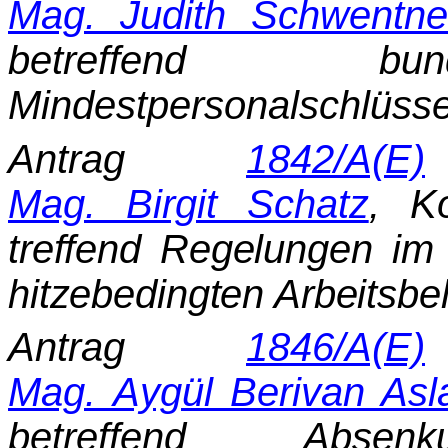
Mag. Judith Schwentne
betreffend bund
Mindestpersonalschlüssel
Antrag
1842/A(E)
Mag. Birgit Schatz
, K
treffend Regelungen im
hitzebedingten Arbeitsbe
Antrag
1846/A(E)
Mag. Aygül Berivan Asl
betreffend Abse