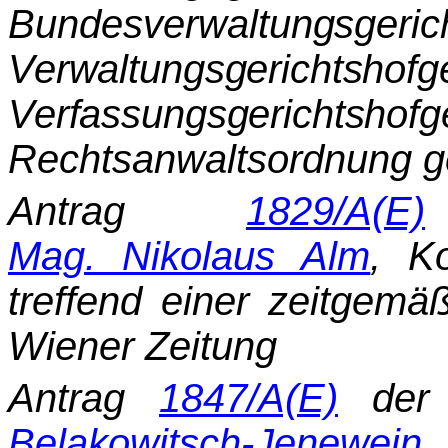
Bundesverwal­
tungsg
Verwaltungsgerich
Verfassungsgerichts­
hof
Rechtsanwaltsordnung g
Antrag
1829/A(E)
Mag. Nikolaus Alm
, K
treffend einer zeitgemä
Wiener Zeitung
Antrag
1847/A(E)
der 
Belakowitsch-Jenewein
,