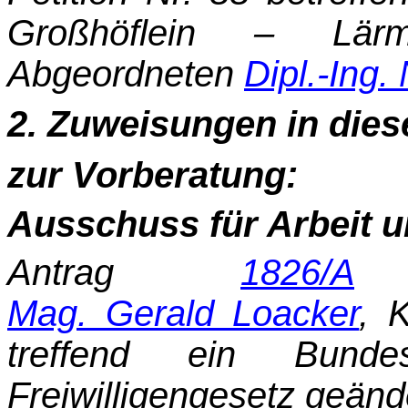
Großhöflein – Lärms
Abgeordneten
Dipl.-Ing.
2. Zuweisungen in dies
zur Vorberatung:
Ausschuss für Arbeit u
Antrag
1826/A
d
Mag. Gerald Loacker
, 
treffend ein Bund
Freiwilligengesetz geänd