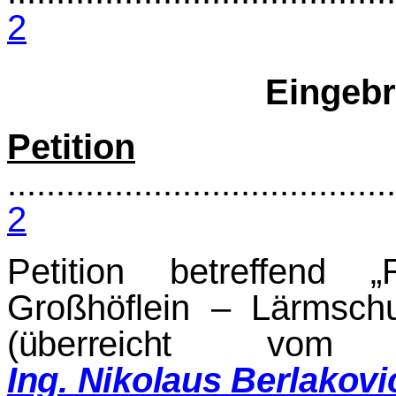
2
Eingebr
Petition
........................................
2
Petition betreffend „R
Großhöflein – Lärmschu
(überreicht vo
Ing. Nikolaus Berlakovi