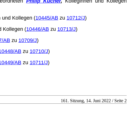
geordneten
Philip Kucher
,
Kolleginnen und Kollegen
 und Kollegen (
10445/AB
zu
10712/J
)
d Kollegen (
10446/AB
zu
10713/J
)
7/AB
zu
10709/J
)
10448/AB
zu
10710/J
)
10449/AB
zu
10711/J
)
161. Sitzung, 14. Juni 2022 / Seite 2