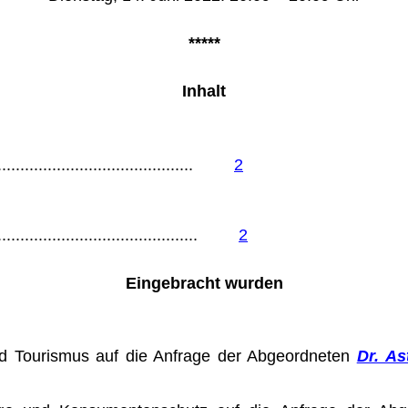
*****
Inhalt
............................................
2
..............................................
2
Eingebracht wurden
nd Tourismus auf die Anfrage der Abgeordneten
Dr. As