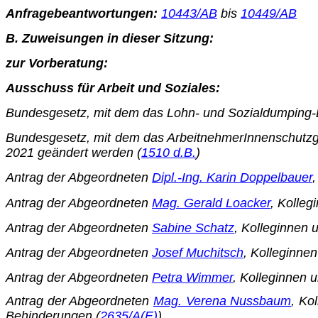
Anfragebeantwortungen:
10443/AB
bis
10449/AB
B. Zuweisungen in dieser Sitzung:
zur Vorberatung:
Ausschuss für Arbeit und Soziales:
Bundesgesetz, mit dem das Lohn- und Sozialdumping-B
Bundesgesetz, mit dem das ArbeitnehmerInnenschutzge
2021 geändert werden (
1510 d.B.
)
Antrag der Abgeordneten
Dipl.-Ing. Karin Doppelbauer
Antrag der Abgeordneten
Mag. Gerald Loacker
, Kolleg
Antrag der Abgeordneten
Sabine Schatz
, Kolleginnen 
Antrag der Abgeordneten
Josef Muchitsch
, Kolleginnen
Antrag der Abgeordneten
Petra Wimmer
, Kolleginnen 
Antrag der Abgeordneten
Mag. Verena Nussbaum
, Ko
Behinde­rungen (
2635/A(E)
)