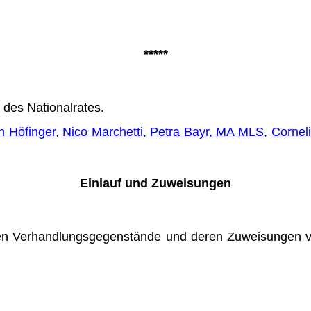
*****
 des Nationalrates.
n
Höfinger
,
Nico Marchetti
,
Pe­tra Bayr, MA MLS
,
Cornel
Einlauf und Zuweisungen
gten Verhandlungsgegenstände und deren Zuweisungen 