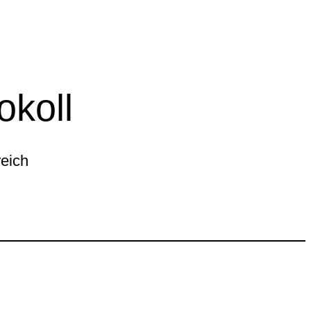
okoll
reich