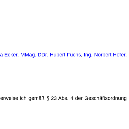
ia Ecker
,
MMag. DDr.
Hubert Fuchs
,
Ing. Norbert Hofer
,
verweise ich gemäß § 23 Abs. 4 der Geschäftsordnung