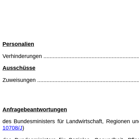
Personalien
Verhinderungen ............................................................
Ausschüsse
Zuweisungen ...............................................................
Anfragebeantwortungen
des Bundesministers für Landwirtschaft, Regionen u
10708/J
)