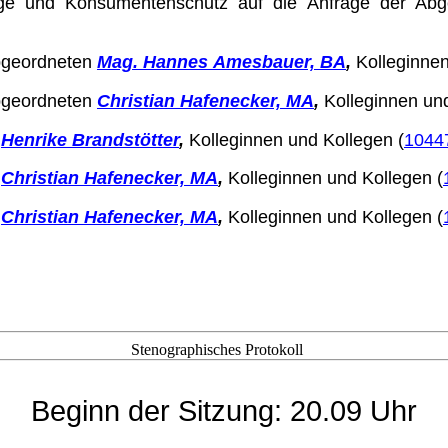
lege und Konsumentenschutz auf die Anfrage der Ab
Abgeordneten
Mag. Hannes Amesbauer, BA
,
Kolleginnen
Abgeordneten
Christian Hafen­ecker, MA
,
Kolleginnen un
n
Henrike Brandstötter
,
Kolle­ginnen und Kollegen (
1044
n
Christian Hafenecker, MA
,
Kolleginnen und Kollegen (
n
Christian Hafenecker, MA
,
Kolleginnen und Kollegen (
Stenographisches Protokoll
Beginn der Sitzung: 20.09 Uhr