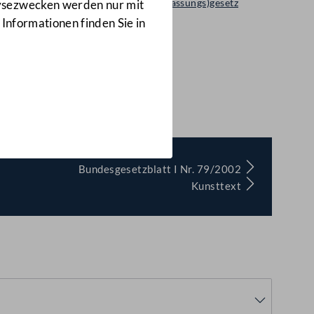
Regierungsvorlage: Bundes(verfassungs)gesetz
lysezwecken werden nur mit
1034 d.B.
 Informationen finden Sie in
(1034 d.B.)
Bundesgesetzblatt I Nr. 79/2002
Kunsttext