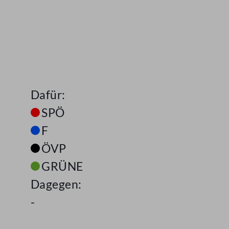
Dafür:
SPÖ
F
ÖVP
GRÜNE
Dagegen:
-