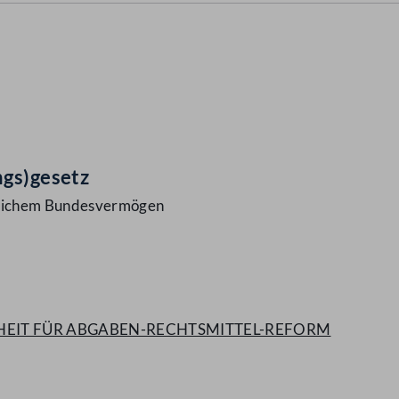
ngs)gesetz
glichem Bundesvermögen
RHEIT FÜR ABGABEN-RECHTSMITTEL-REFORM