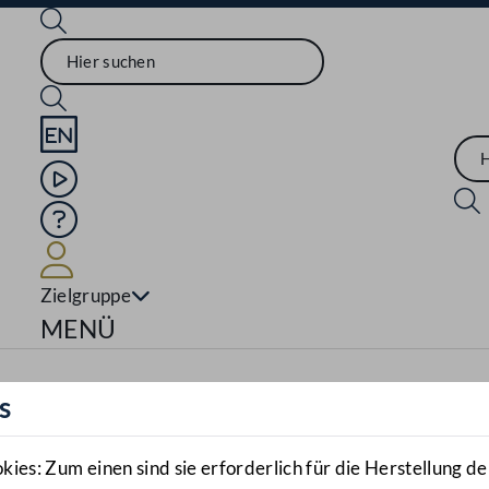
Sprache English
Mediathek
Hilfe
Benutzer
Zielgruppe
Navigationsmenü öffnen
MENÜ
s
es: Zum einen sind sie erforderlich für die Herstellung de