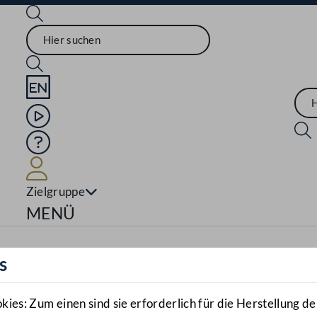
Sprache English
Mediathek
Hilfe
Benutzer
Zielgruppe
Navigationsmenü öffnen
MENÜ
s
es: Zum einen sind sie erforderlich für die Herstellung de