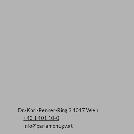
Kontakt
Dr.-Karl-Renner-Ring 3 1017 Wien
+43 1 401 10-0
info@parlament.gv.at