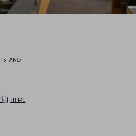
RÜFSTAND
F
HTML