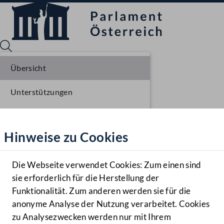
Übersicht
Unterstützungen
Sprache English
Mediathek
Stellungnahmen
Hinweise zu Cookies
Hilfe
Parlamentarisches Verfahren
Benutzer
Einlangen NR
Die Webseite verwendet Cookies: Zum einen sind
Zielgruppe
sie erforderlich für die Herstellung der
Navigationsmenü öffnen
MENÜ
Ausschussberatungen NR
Funktionalität. Zum anderen werden sie für die
anonyme Analyse der Nutzung verarbeitet. Cookies
Plenarberatungen NR
zu Analysezwecken werden nur mit Ihrem
Sprache En
Mediathek