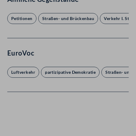
Petitionen
Straßen- und Brückenbau
Verkehr I. Stra
EuroVoc
Luftverkehr
partizipative Demokratie
Straßen- und 
Kontakt