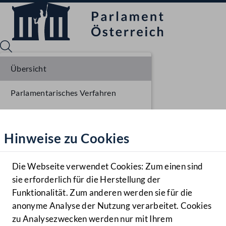
Übersicht
Parlamentarisches Verfahren
Sprache English
Mediathek
Liste der Rednerinnen und Redner
Hinweise zu Cookies
Hilfe
Sitzungsdokumente
Benutzer
Die Webseite verwendet Cookies: Zum einen sind
Zielgruppe
sie erforderlich für die Herstellung der
Navigationsmenü öffnen
MENÜ
Funktionalität. Zum anderen werden sie für die
anonyme Analyse der Nutzung verarbeitet. Cookies
zu Analysezwecken werden nur mit Ihrem
Sprache En
Mediathek