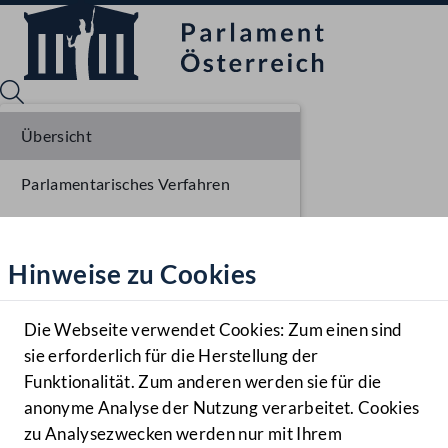
Übersicht
Parlamentarisches Verfahren
Sprache English
Mediathek
Einbringung NR
Hinweise zu Cookies
Hilfe
Ausschussberatungen NR
Benutzer
Plenarberatungen NR
Die Webseite verwendet Cookies: Zum einen sind
Zielgruppe
sie erforderlich für die Herstellung der
Navigationsmenü öffnen
MENÜ
Funktionalität. Zum anderen werden sie für die
anonyme Analyse der Nutzung verarbeitet. Cookies
zu Analysezwecken werden nur mit Ihrem
Sprache En
Mediathek