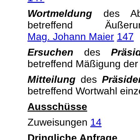
Wortmeldung
des A
betreffend Äuße
Mag. Johann Maier
147
Ersuchen
des
Präs
betreffend Mäßigung der
Mitteilung
des
Präsid
betreffend Wortwahl ein
Ausschüsse
Zuweisungen
14
Dringliche Anfrage