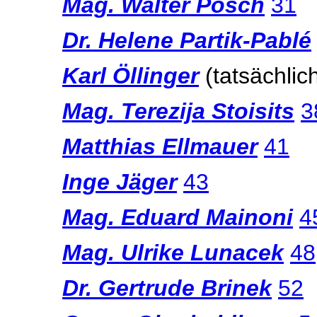
Mag. Walter Posch
31
Dr. Helene Partik-Pablé
Karl Öllinger
(tatsächli
Mag. Terezija Stoisits
3
Matthias Ellmauer
41
Inge Jäger
43
Mag. Eduard Mainoni
4
Mag. Ulrike Lunacek
48
Dr. Gertrude Brinek
52