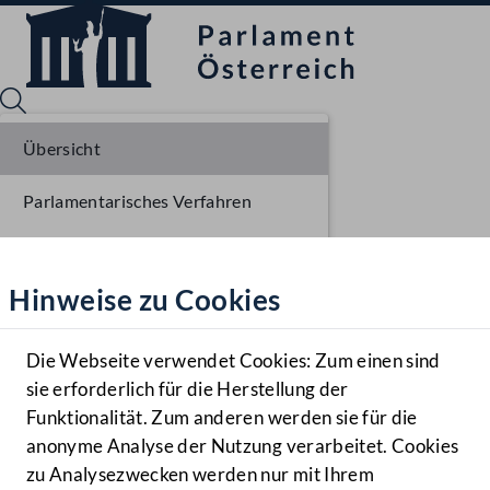
Übersicht
Parlamentarisches Verfahren
Sprache English
Mediathek
Beschlüsse
Hinweise zu Cookies
Hilfe
Liste der Rednerinnen und Redner
Benutzer
Stenographisches Protokoll
Die Webseite verwendet Cookies: Zum einen sind
Zielgruppe
sie erforderlich für die Herstellung der
Navigationsmenü öffnen
MENÜ
Sitzungsdokumente
Funktionalität. Zum anderen werden sie für die
anonyme Analyse der Nutzung verarbeitet. Cookies
zu Analysezwecken werden nur mit Ihrem
Sprache En
Mediathek