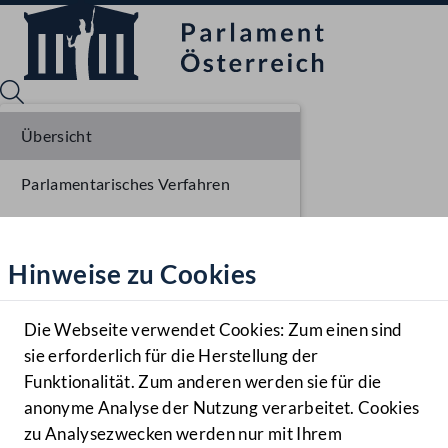
Übersicht
Parlamentarisches Verfahren
Sprache English
Mediathek
Beschlüsse
Hinweise zu Cookies
Hilfe
Liste der Rednerinnen und Redner
Benutzer
Sitzungsdokumente
Die Webseite verwendet Cookies: Zum einen sind
Zielgruppe
sie erforderlich für die Herstellung der
Navigationsmenü öffnen
MENÜ
Funktionalität. Zum anderen werden sie für die
anonyme Analyse der Nutzung verarbeitet. Cookies
zu Analysezwecken werden nur mit Ihrem
Sprache En
Mediathek