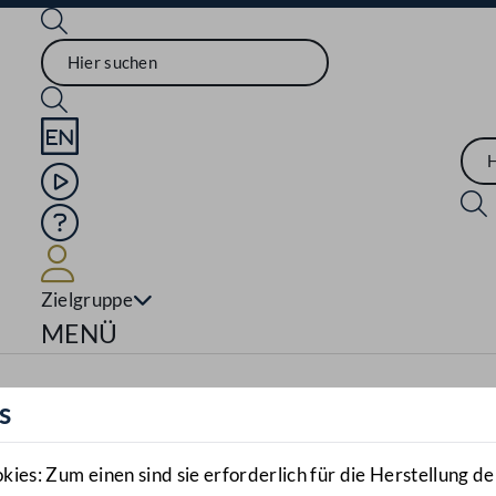
Sprache English
Mediathek
Hilfe
Benutzer
Zielgruppe
Navigationsmenü öffnen
MENÜ
s
es: Zum einen sind sie erforderlich für die Herstellung de