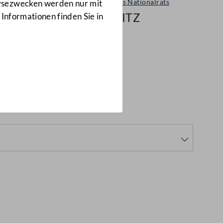
Sitzungen des Nationalrats
lysezwecken werden nur mit
59/NRSITZ
 Informationen finden Sie in
SITZ)