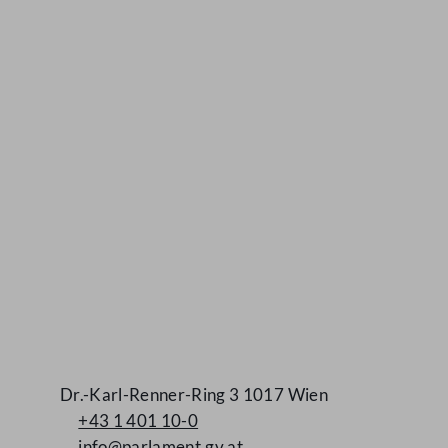
Kontakt
Dr.-Karl-Renner-Ring 3 1017 Wien
+43 1 401 10-0
info@parlament.gv.at