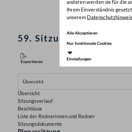
anderen werden sie für die 
Ihrem Einverständnis gesetzt.
unserem
Datenschutzhinwei
Alle Akzeptieren
59. Sitzung des Nationa
Nur funktionale Cookies
Einstellungen
Exportieren
Übersicht
Sitzungsverlauf
Beschlüsse
Liste der Rednerinnen und Redner
Sitzungsdokumente
Plenarsitzung