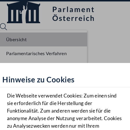
Übersicht
Parlamentarisches Verfahren
Sprache English
Mediathek
Beschlüsse
Hinweise zu Cookies
Hilfe
Liste der Rednerinnen und Redner
Benutzer
Sitzungsdokumente
Die Webseite verwendet Cookies: Zum einen sind
Zielgruppe
sie erforderlich für die Herstellung der
Navigationsmenü öffnen
MENÜ
Funktionalität. Zum anderen werden sie für die
anonyme Analyse der Nutzung verarbeitet. Cookies
zu Analysezwecken werden nur mit Ihrem
Sprache En
Mediathek