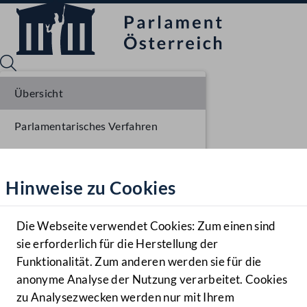
Übersicht
Parlamentarisches Verfahren
Sprache English
Mediathek
Beschlüsse
Hinweise zu Cookies
Hilfe
Liste der Rednerinnen und Redner
Benutzer
Die Webseite verwendet Cookies: Zum einen sind
Zielgruppe
sie erforderlich für die Herstellung der
Navigationsmenü öffnen
MENÜ
Funktionalität. Zum anderen werden sie für die
anonyme Analyse der Nutzung verarbeitet. Cookies
zu Analysezwecken werden nur mit Ihrem
Sprache En
Mediathek