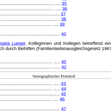
............................................ .....
35
............................................ .....
36
.................................................
37
.................................................
38
.......................................... .....
39
.......................................
40
ngela Lueger
, Kolleginnen und Kollegen betreffend 
h durch Beihilfen (Fami­lienlastenausgleichsgesetz 1967
........................................... .....
40
............................................ .....
42
Stenographisches Protokoll
........................................... .....
43
........................................... .....
44
.................................................
45
.......................................... .....
46
.......................................
47