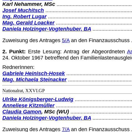
Karl Nehammer, MSc
..................................................
Josef Muchitsch
..........................................................
Ing. Robert Lugar
........................................................
Mag. Gerald Loacker
...................................................
Daniela Holzinger-Vogtenhuber, BA
..........................
Zuweisung des Antrages
5/A
an den Finanzausschuss ..........
2. Punkt:
Erste Lesung: Antrag der Abgeordneten
A
24. Oktober 1967 betreffend den Familienlastenausgleic
RednerInnen:
Gabriele Heinisch-Hosek
............................................
Mag. Michaela Steinacker
..........................................
Nationalrat, XXVI.GP
Ulrike Königsberger-Ludwig
......................................
Anneliese Kitzmüller
...................................................
Claudia Gamon
, MSc
(WU)
.........................................
Daniela Holzinger-Vogtenhuber, BA
..........................
Zuweisung des Antrages
7/A
an den Finanzausschuss ..........