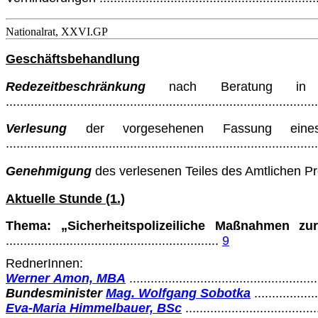
Nationalrat, XXVI.GP
Geschäftsbehandlung
Redezeitbeschränkung
nach Beratung in d
.......................................................................................
Verlesung
der vorgesehenen Fassung eines
.......................................................................................
Genehmigung
des verlesenen Teiles des Amtlichen Protokolls
Aktuelle Stunde (1.)
Thema: „Sicherheitspolizeiliche Maßnahmen zur
............................................................
9
RednerInnen:
Werner Amon, MBA
.....................................................
Bundesminister
Mag. Wolfgang Sobotka
..................
Eva-Maria Himmelbauer, BSc
....................................