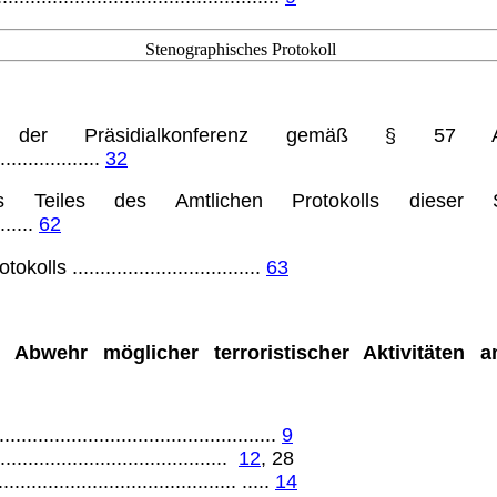
Stenographisches Protokoll
er Präsidialkonferenz gemäß § 57 
...................
32
 Teiles des Amtlichen Protokolls dieser
.......
62
 ..................................
63
 Abwehr möglicher ter­roris­tischer Aktivitäten
..................................................
9
.........................................
12
,
28
............................................ .....
14