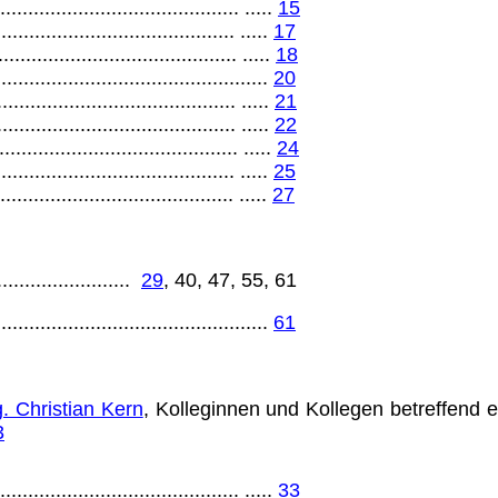
............................................ .....
15
........................................... .....
17
............................................ .....
18
.................................................
20
........................................... .....
21
........................................... .....
22
............................................ .....
24
........................................... .....
25
........................................... .....
27
.......................
29
, 40, 47, 55, 61
..........................................
61
. Christian Kern
, Kollegin­nen und Kollegen betreffend 
3
............................................ .....
33