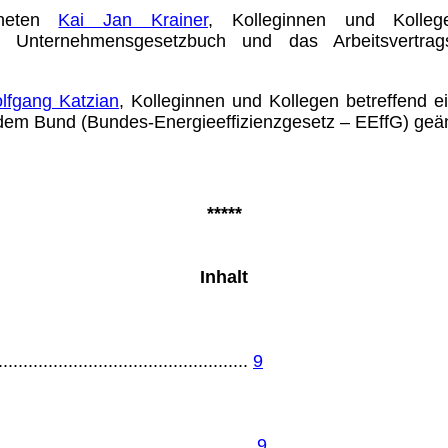
dneten
Kai Jan Krainer
, Kolleginnen und Kolle
 Unternehmensgesetzbuch und das Arbeitsvertrags
lfgang Katzian
, Kolleginnen und Kollegen betreffend 
em Bund (Bundes-Energie­effizienz­ge­setz – EEffG) geän
*****
Inhalt
.................................................
9
...............................................
9