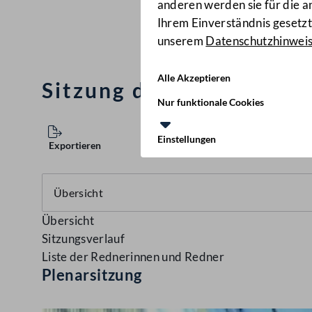
anderen werden sie für die 
Ihrem Einverständnis gesetzt.
unserem
Datenschutzhinwei
Alle Akzeptieren
Sitzung des Nationalra
Nur funktionale Cookies
Einstellungen
Exportieren
Übersicht
Sitzungsverlauf
Liste der Rednerinnen und Redner
Plenarsitzung