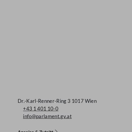
Kontakt
Dr.-Karl-Renner-Ring 3 1017 Wien
+43 1 401 10-0
info@parlament.gv.at
Anreise & Zutritt