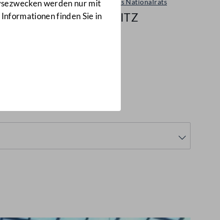
Sitzungen des Nationalrats
lysezwecken werden nur mit
43/NRSITZ
 Informationen finden Sie in
NRSITZ)