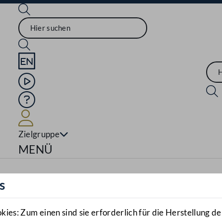
Sprache English
Mediathek
Hilfe
Benutzer
Zielgruppe
Navigationsmenü öffnen
MENÜ
s
es: Zum einen sind sie erforderlich für die Herstellung de