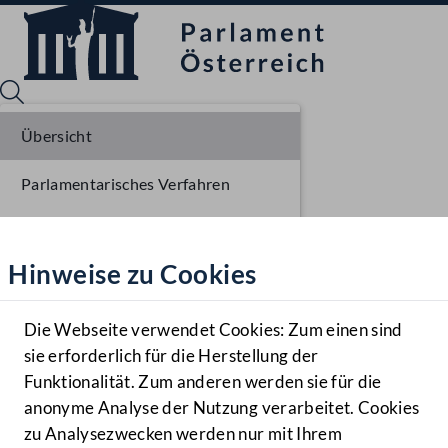
Übersicht
Parlamentarisches Verfahren
Sprache English
Mediathek
Beschlüsse
Hinweise zu Cookies
Hilfe
Liste der Rednerinnen und Redner
Benutzer
Sitzungsdokumente
Die Webseite verwendet Cookies: Zum einen sind
Zielgruppe
sie erforderlich für die Herstellung der
Navigationsmenü öffnen
MENÜ
Funktionalität. Zum anderen werden sie für die
anonyme Analyse der Nutzung verarbeitet. Cookies
zu Analysezwecken werden nur mit Ihrem
Sprache En
Mediathek