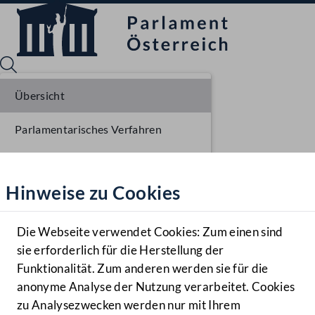
Übersicht
Parlamentarisches Verfahren
Sprache English
Mediathek
Beschlüsse
Hinweise zu Cookies
Hilfe
Liste der Rednerinnen und Redner
Benutzer
Sitzungsdokumente
Die Webseite verwendet Cookies: Zum einen sind
Zielgruppe
sie erforderlich für die Herstellung der
Navigationsmenü öffnen
MENÜ
Funktionalität. Zum anderen werden sie für die
anonyme Analyse der Nutzung verarbeitet. Cookies
zu Analysezwecken werden nur mit Ihrem
Sprache En
Mediathek