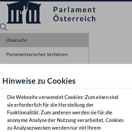
Übersicht
Parlamentarisches Verfahren
Sprache English
Mediathek
Beschlüsse
Hinweise zu Cookies
Hilfe
Liste der Rednerinnen und Redner
Benutzer
Sitzungsdokumente
Die Webseite verwendet Cookies: Zum einen sind
Zielgruppe
sie erforderlich für die Herstellung der
Navigationsmenü öffnen
MENÜ
Funktionalität. Zum anderen werden sie für die
anonyme Analyse der Nutzung verarbeitet. Cookies
zu Analysezwecken werden nur mit Ihrem
Sprache En
Mediathek