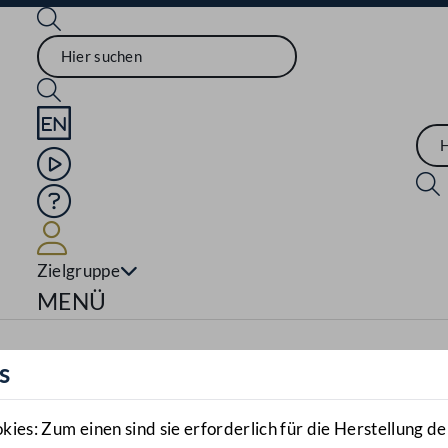
Sprache English
Mediathek
Hilfe
Benutzer
Zielgruppe
Navigationsmenü öffnen
MENÜ
s
es: Zum einen sind sie erforderlich für die Herstellung de