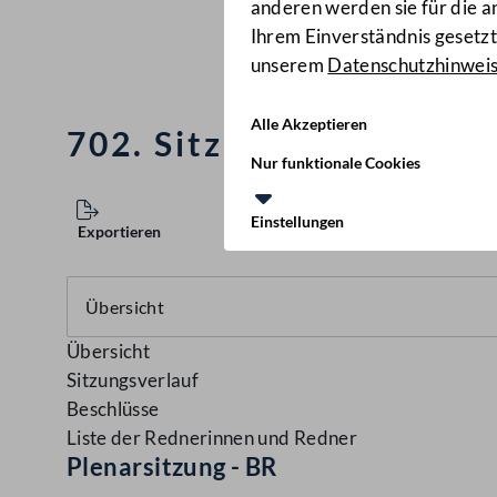
anderen werden sie für die 
Ihrem Einverständnis gesetzt.
unserem
Datenschutzhinwei
Alle Akzeptieren
702. Sitzung des Bunde
Nur funktionale Cookies
Einstellungen
Exportieren
Übersicht
Sitzungsverlauf
Beschlüsse
Liste der Rednerinnen und Redner
Plenarsitzung - BR