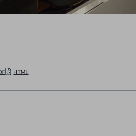
DF
HTML