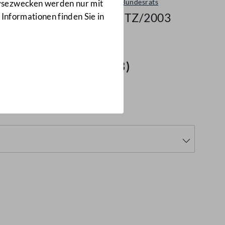
Sitzungen des Bundesrats
lysezwecken werden nur mit
702/BRSITZ/2003
 Informationen finden Sie in
(702/BRSITZ/2003)