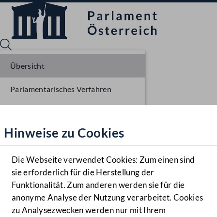
Übersicht
Parlamentarisches Verfahren
Sprache English
Mediathek
Beschlüsse
Hinweise zu Cookies
Hilfe
Liste der Rednerinnen und Redner
Benutzer
Sitzungsdokumente
Die Webseite verwendet Cookies: Zum einen sind
Zielgruppe
sie erforderlich für die Herstellung der
Navigationsmenü öffnen
MENÜ
Funktionalität. Zum anderen werden sie für die
anonyme Analyse der Nutzung verarbeitet. Cookies
zu Analysezwecken werden nur mit Ihrem
Sprache En
Mediathek