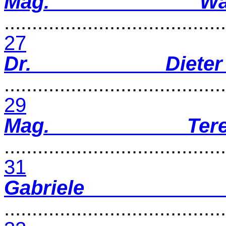
Mag. Wal
........................................
27
Dr. Diete
........................................
29
Mag. Terez
........................................
31
Gabriel
........................................