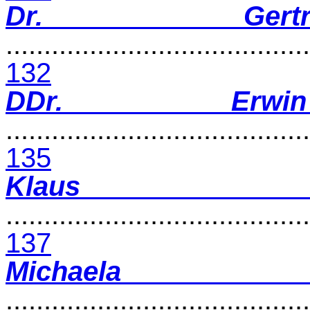
Dr. Gertr
........................................
132
DDr. Erwin
........................................
135
Klaus 
........................................
137
Michael
........................................