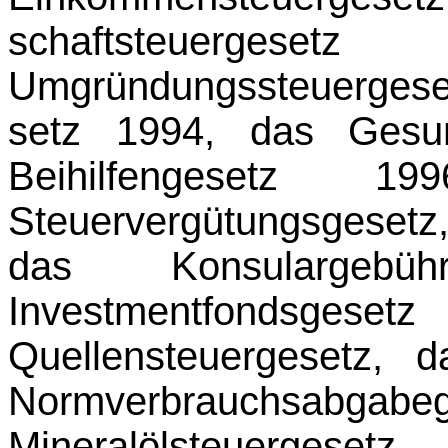
schaftsteuer
Umgründungssteuerges
setz 1994, das Gesun
Beihilfengesetz 19
Steuervergütungsgeset
das Konsulargebü
Investmentfonds
Quellensteuergesetz, 
Normverbrauchs
Mineralölsteue