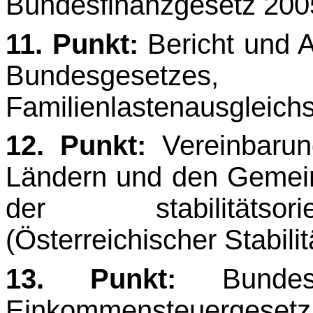
Bundesfinanzgesetz 200
11. Punkt:
Bericht und A
Bundesgesetz
Familienlastenausgleich
12. Punkt:
Vereinbaru
Ländern und den Gemein
der stabilitätsori
(Österreichischer Stabili­
13. Punkt:
Bundes
Einkommensteuerge