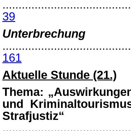
........................................
39
Unterbrechung
de
........................................
161
Aktuelle Stunde (21.)
Thema: „Auswirkungen 
und Kriminaltourismus
Strafjustiz“
........................................