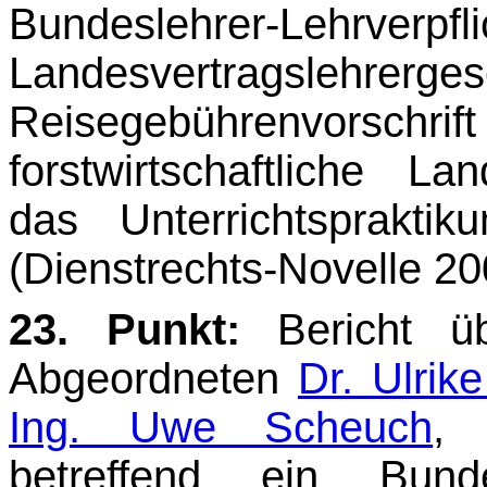
Bundeslehrer-Lehrve
Landesvertragsle
Reisegebührenvorsch
forstwirtschaftliche La
das Unterrichtsprakti
(Dienstrechts-Novelle 20
23. Punkt:
Bericht ü
Abgeordneten
Dr. Ulrik
Ing. Uwe Scheuch
, 
betreffend ein Bun