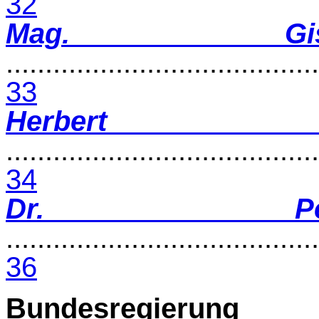
32
Mag. Gi
........................................
33
Herbert 
........................................
34
Dr. Pe
........................................
36
Bundesregierung