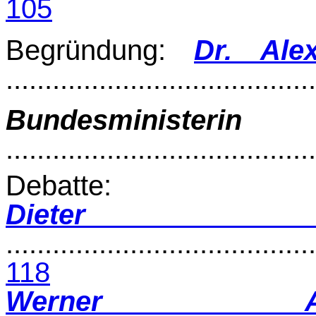
105
Begründung:
Dr. Ale
.......................................
Bundesminister
.......................................
Debatte:
Diete
........................................
118
Werner 