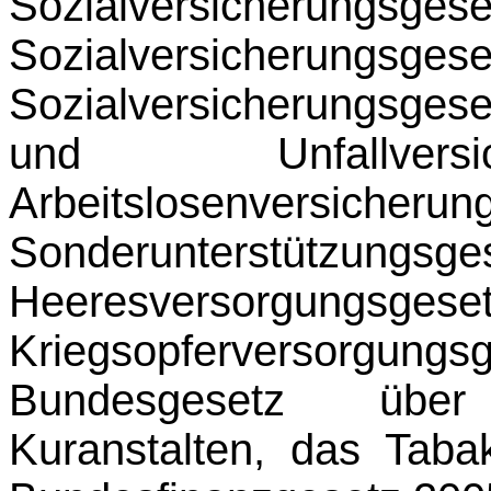
Sozialversicherungs
Sozialversicherun
Sozialversicherungsge
und Unfallversi
Arbeitslosenversic
Sonderunterstü
Heeresversor
Kriegsopferversor
Bundesgesetz über
Kuranstalten, das Tab