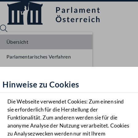
Übersicht
Parlamentarisches Verfahren
Sprache English
Mediathek
Beschlüsse
Hinweise zu Cookies
Hilfe
Liste der Rednerinnen und Redner
Benutzer
Die Webseite verwendet Cookies: Zum einen sind
Zielgruppe
sie erforderlich für die Herstellung der
Navigationsmenü öffnen
MENÜ
Funktionalität. Zum anderen werden sie für die
anonyme Analyse der Nutzung verarbeitet. Cookies
zu Analysezwecken werden nur mit Ihrem
Sprache En
Mediathek