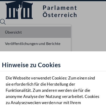
Übersicht
Veröffentlichungen und Berichte
Sprache English
Mediathek
Verhandlungsgegenstände
Hinweise zu Cookies
Hilfe
Parlamentarisches Verfahren
Benutzer
Die Webseite verwendet Cookies: Zum einen sind
Zielgruppe
sie erforderlich für die Herstellung der
Navigationsmenü öffnen
MENÜ
Funktionalität. Zum anderen werden sie für die
anonyme Analyse der Nutzung verarbeitet. Cookies
zu Analysezwecken werden nur mit Ihrem
Sprache En
Mediathek