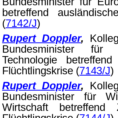
Bundesminister für Euro
betreffend ausländis
(
7142/J
)
Rupert Doppler
,
Kolle
Bundesminister für 
Technologie betreffen
Flüchtlingskrise (
7143/J
)
Rupert Doppler
,
Kolle
Bundesminister für W
Wirtschaft betreffend
Flüchtlingskrise (
7144/J
)