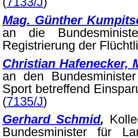
(
7133/J
)
Mag. Günther Kumpits
an die Bundesminister
Registrierung der Flüchtl
Christian Hafenecker,
an den Bundesminister 
Sport betreffend Einspar
(
7135/J
)
Gerhard Schmid
,
Koll
Bundesminister für La