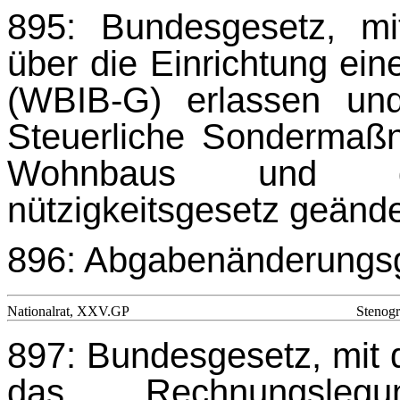
895: Bundesgesetz, m
über die Einrichtung ein
(WBIB-G) erlassen un
Steuerliche Sondermaß
Wohnbaus und da
nützigkeitsgesetz geänd
896: Abgabenänderungs
Nationalrat, XXV.GP
Stenogr
897: Bundesgesetz, mit
das Rechnungslegung