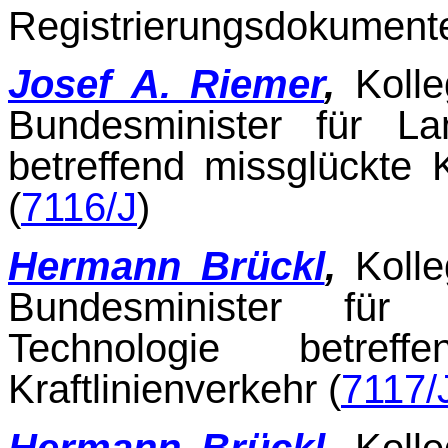
Registrierungsdokumente
Josef A. Riemer
,
Koll
Bundesminister für La
betreffend missglückte 
(
7116/J
)
Hermann Brückl
,
Koll
Bundesminister für 
Technologie betre
Kraftlinienverkehr (
7117/
Hermann Brückl
,
Koll