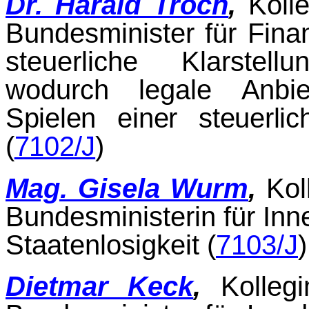
Dr. Harald Troch
,
Koll
Bundesminister für Finan
steuerliche Klarstel
wodurch legale
Anbi
Spielen einer steuerli
(
7102/J
)
Mag. Gisela Wurm
,
Kol
Bundesministerin für Inne
Staatenlosigkeit (
7103/J
)
Dietmar Keck
,
Kolleg