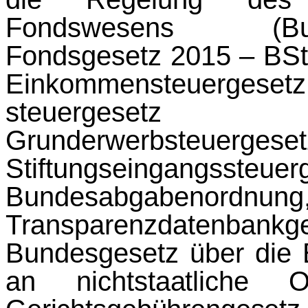
Fondswesens (Bun
Fondsgesetz 2015 – BSt
Einkommensteuergesetz
steuergese
Grunderwerbsteu
Stiftungseingang
Bundesabgab
Transparenzdatenb
Bundesgesetz über die 
an nicht­
staatliche 