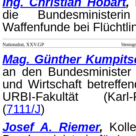
Ing. Christian Höbart
,
die Bundesministeri
Waffenfunde bei Flüchtli
Nationalrat, XXV.GP
Stenogr
Mag. Günther Kumpits
an den Bundesminister 
und Wirtschaft betreffen
URBI-Fa­kultät (Karl
(
7111/J
)
Josef A. Riemer
,
Koll