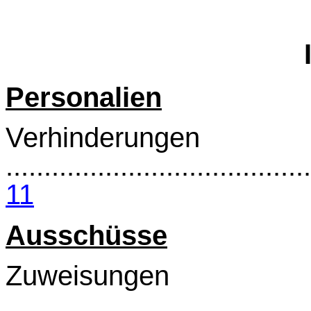
Personalien
Verhinderungen
........................................
11
Ausschüsse
Zuweisungen
........................................