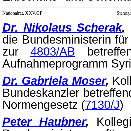
Nationalrat, XXV.GP
Stenogr
Dr. Nikolaus Scherak
,
die Bundesministerin für
zur
4803/AB
betreffe
Aufnahmepro­gramm Syri
Dr. Gabriela Moser
,
Kol
Bundeskanzler betreffe
Normengesetz (
7130/J
)
Peter Haubner
,
Kolle