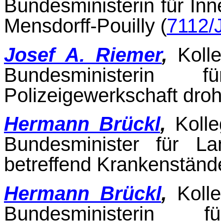
Bundesministerin für Inne
Mensdorff-Pouilly (
7112/
Josef A. Riemer
,
Koll
Bundesministerin f
Polizeigewerkschaft dro
Hermann Brückl
,
Koll
Bundesminister für La
betreffend Krankenstände
Hermann Brückl
,
Koll
Bundesministerin f