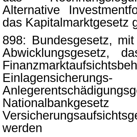
Alternative Investmen
das Kapi­talmarktgesetz
898: Bundesgesetz, mi
Abwicklungsgesetz, d
Finanzmarktaufsich
Einlagensic
Anlegerentschäd
Nationalbankge
Versicherungsaufsic
werden