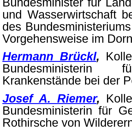
Bundesminister für Land-
und Wasserwirtschaft b
des Bundes­ministeriums 
Vorgehensweise im Dornb
Hermann Brückl
,
Koll
Bundesministerin f
Krankenstände bei der Po
Josef A. Riemer
,
Koll
Bundesministerin für Ge
Rothirsche von Wilderern 