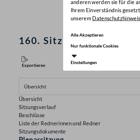
anderen werden sie für die 
Ihrem Einverständnis gesetzt.
unserem
Datenschutzhinwei
Alle Akzeptieren
160. Sitzung des Nation
Nur funktionale Cookies
Einstellungen
Exportieren
Übersicht
Sitzungsverlauf
Beschlüsse
Liste der Rednerinnen und Redner
Sitzungsdokumente
Plenarsitzung