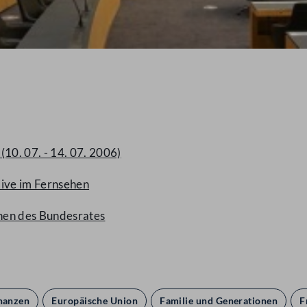
10. 07. - 14. 07. 2006)
live im Fernsehen
chen des Bundesrates
nanzen
Europäische Union
Familie und Generationen
F