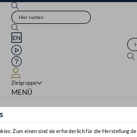
Sprache English
Mediathek
Hilfe
Benutzer
Zielgruppe
Navigationsmenü öffnen
MENÜ
s
es: Zum einen sind sie erforderlich für die Herstellung de