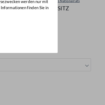
Sitzungen des Nationalrats
lysezwecken werden nur mit
160/NRSITZ
 Informationen finden Sie in
0/NRSITZ)