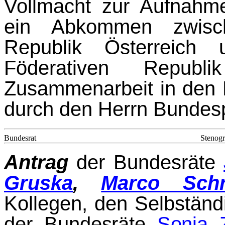
Vollmacht zur Aufnahm
ein Abkommen zwisc
Republik Österreich
Föderativen Republ
Zusammenarbeit in den 
durch den Herrn B
Bundesrat
Stenogr
Antrag
der Bundesräte
Gruska
,
Marco Schr
Kollegen, den Selbstän
der Bun­
desräte
Sonja 