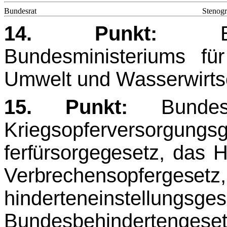
Bundesrat
Stenogr
14. Punkt:
EU-J
Bundesministeriums für
Umwelt und Wasserwirts
15. Punkt:
Bundes
Kriegsopferversorgu
ferfürsorgegesetz, das 
Verbrechensopf
hinderteneinstel
Bundesbehindertenges