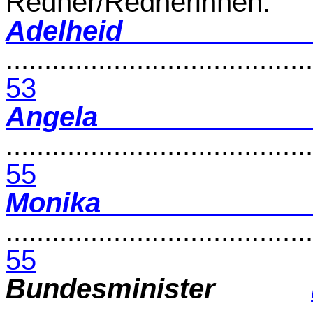
Redner/Rednerinnen:
Adelhe
........................................
53
Angela
........................................
55
Monika 
........................................
55
Bundesminister