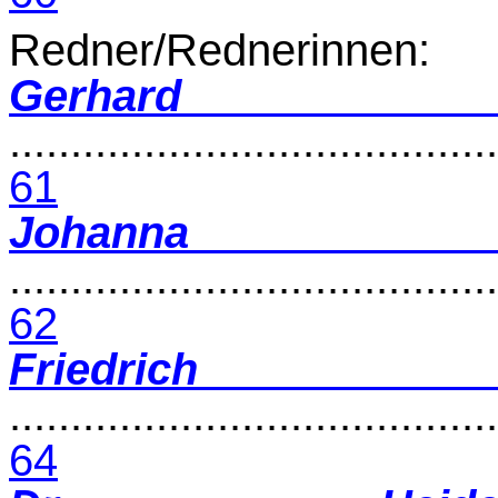
Redner/Rednerinnen:
Gerhard
........................................
61
Johann
........................................
62
Friedrich
........................................
64