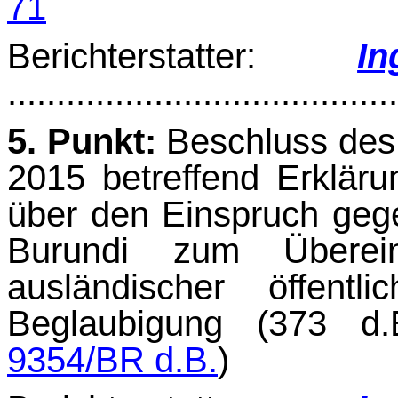
71
Berichterstatter:
I
.......................................
5. Punkt:
Beschluss des 
2015 betreffend Erkläru
über den Einspruch gege
Bu­rundi zum Überei
ausländischer öffent
Beglaubigung (373 d
9354/BR d.B.