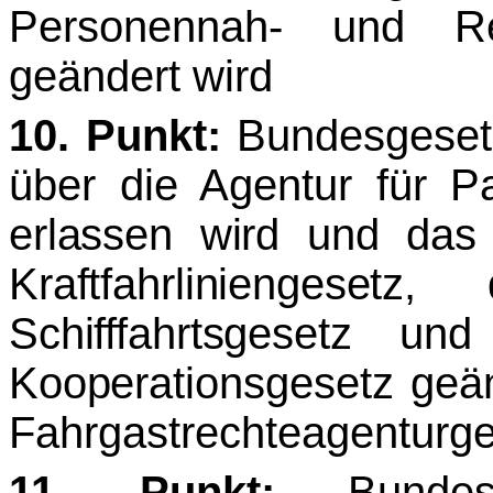
Personennah- und Reg
geändert wird
10. Punkt:
Bundesgesetz
über die Agentur für P
erlassen wird und das
Kraftfahrlinienge­set
Schifffahrtsgesetz un
Koope­
rationsgesetz geä
Fahrgastrechteagenturg
11. Punkt:
Bundes