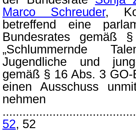
Marco Schreuder
, Ko
betreffend eine parl
Bundesrates gemäß 
„Schlummernde Tale
Jugendliche und jun
gemäß § 16 Abs. 3 GO-
einen Ausschuss unmit
nehmen 
.......................................
52
,
52