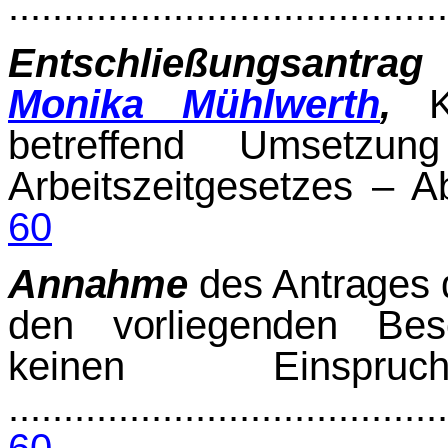
.......................................
Entschließungsantrag
Monika Mühlwerth
,
Ko
betreffend Umsetzun
Arbeitszeitgesetzes – Ab­l
60
Annahme
des Antrages d
den vorliegenden Bes
keinen Einsp
........................................
60