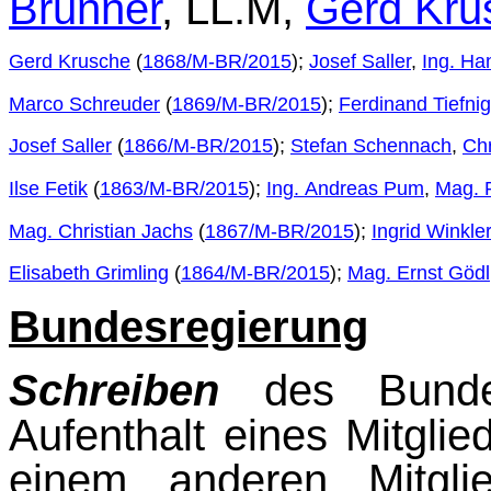
Brunner
, LL.M,
Gerd Kru
Gerd Krusche
(
1868/M-BR/2015
);
Josef Saller
,
Ing. Ha
Marco Schreuder
(
1869/M-BR/2015
);
Ferdinand Tiefnig
Josef Saller
(
1866/M-BR/2015
);
Stefan Schennach
,
Chr
Ilse Fetik
(
1863/M-BR/2015
);
Ing. Andreas Pum
,
Mag. 
Mag. Christian Jachs
(
1867/M-BR/2015
);
Ingrid Winkler
Elisabeth Grimling
(
1864/M-BR/2015
);
Mag. Ernst Gödl
Bundesregierung
Schreiben
des Bundesk
Aufenthalt eines Mitgli
einem anderen Mitgli