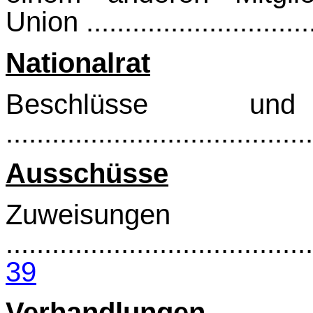
Union ...............................
Nationalrat
Beschlüsse und 
.......................................
Ausschüsse
Zuweisungen
........................................
39
Verhandlungen