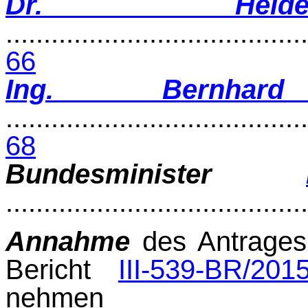
Dr. Heide
........................................
66
Ing. Bernha
........................................
68
Bundesminister
.......................................
Annahme
des Antrages 
Bericht
III-539-BR/201
ne