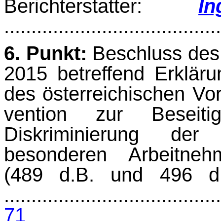
Berichterstatter:
I
.......................................
6. Punkt:
Beschluss des 
2015 betreffend Erklär
des österreichischen Vor
vention zur Beseit
Diskriminierung der
besonderen Arbeitne
(489 d.B. und 496 
........................................
71