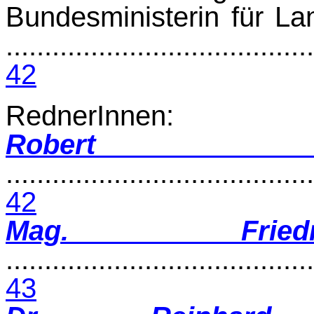
Bundesministerin für La
........................................
42
RednerInnen:
Robert
........................................
42
Mag. Fried
........................................
43