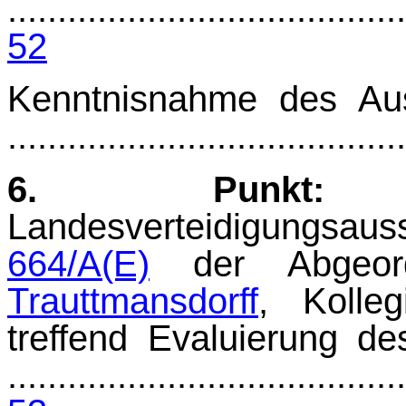
........................................
52
Kenntnisnahme des Au
.......................................
6. Punkt:
B
Landesverteidigungsau
664/A(E)
der Abgeor
Trauttmansdorff
, Kolle
treffend Evaluierung de
........................................