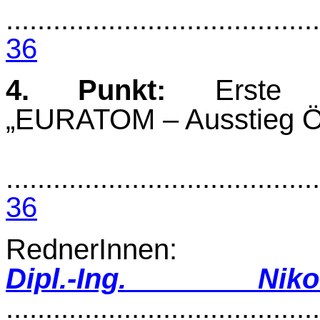
........................................
36
4. Punkt:
Erste Le
„EURATOM – Ausstieg Ös
........................................
36
RednerInnen:
Dipl.-Ing. Nik
........................................