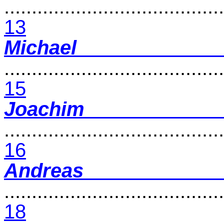
........................................
13
Michael
........................................
15
Joachim
........................................
16
Andreas
........................................
18