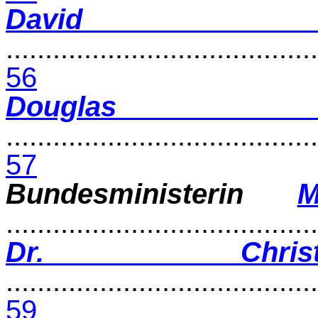
David S
........................................
56
Douglas Hoyos
........................................
57
Bundesministerin
M
.......................................
Dr. Chris
........................................
59