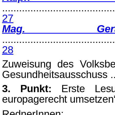
........................................
27
Mag. Gera
........................................
28
Zuweisung des Volksb
Gesundheitsausschuss ......
3. Punkt:
Erste Lesun
europagerecht umsetzen“
RednerInnen: