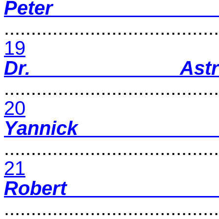
Peter Sch
........................................
19
Dr. Astr
........................................
20
Yannic
........................................
21
Robert
........................................