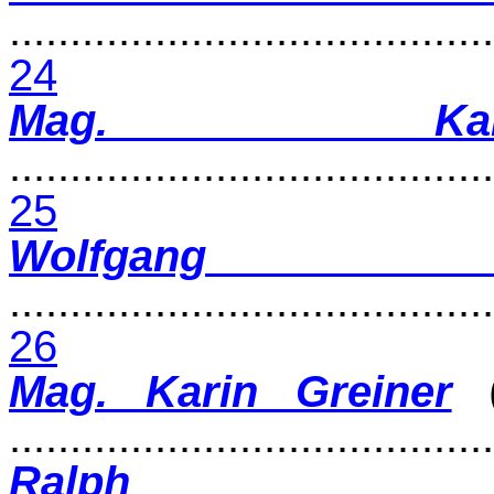
........................................
24
Mag. Kar
........................................
25
Wolfgan
........................................
26
Mag. Karin Greiner
(
.......................................
Ralph Sc