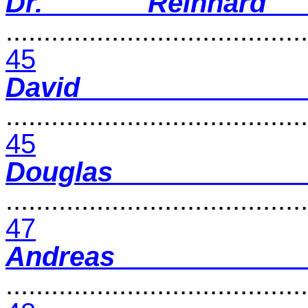
Dr. Reinhar
........................................
45
David S
........................................
45
Douglas Hoyos
........................................
47
Andreas 
........................................