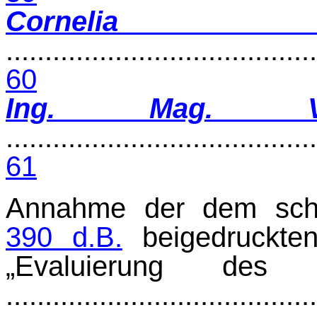
Cornel
........................................
60
Ing. Mag. Vol
........................................
61
Annahme der dem schri
390 d.B.
beigedruckten 
„Evaluierung des M
.......................................