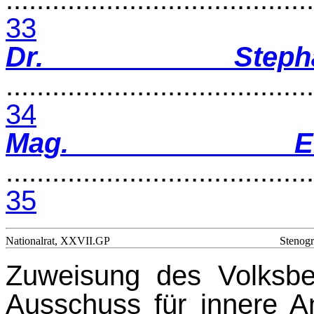
33
Dr. Steph
........................................
34
Mag. Er
........................................
35
Nationalrat, XXVII.GP
Stenogr
Zuweisung des Volksb
Ausschuss für inn