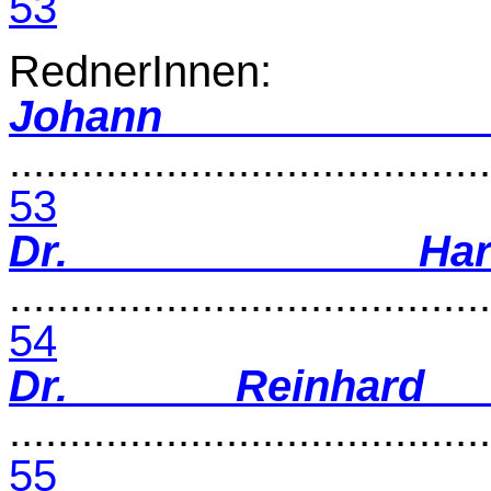
53
RednerInnen:
Johann 
........................................
53
Dr. Har
........................................
54
Dr. Reinhar
........................................
55