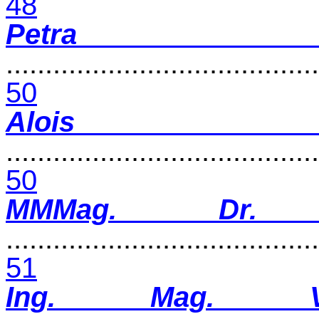
48
Petra
........................................
50
Alois
........................................
50
MMMag. Dr. 
........................................
51
Ing. Mag. Vol