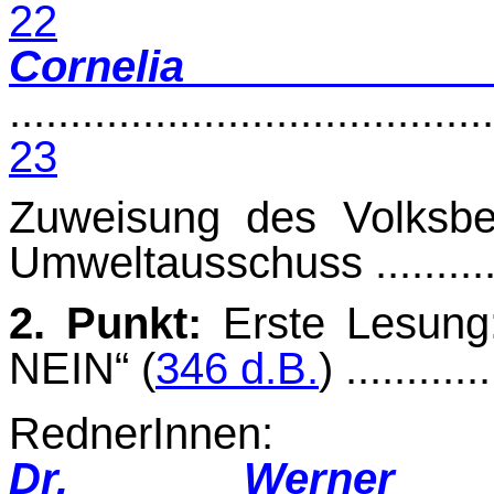
22
Cornel
........................................
23
Zuweisung des Volksb
Umweltausschuss .............
2. Punkt:
Erste Lesung
NEIN“ (
346 d.B.
) ...........
RednerInnen:
Dr. Werner 