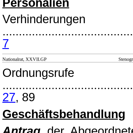
Personalien
Verhinderungen
........................................
7
Nationalrat, XXVII.GP
Stenogr
Ordnungsrufe
.......................................
27
, 89
Geschäftsbehandlung
Antrag
der Abgeordne