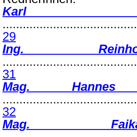
Karl 
........................................
29
Ing. Reinho
........................................
31
Mag. Hannes
........................................
32
Mag. Faik
........................................