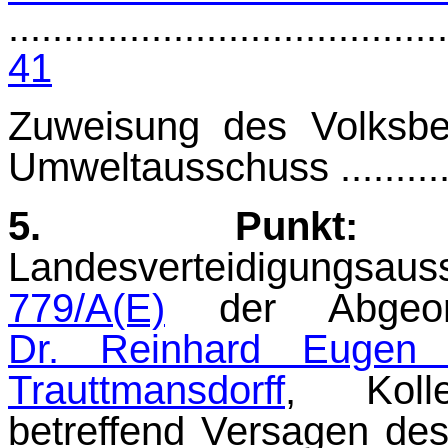
........................................
41
Zuweisung des Volksb
Umweltausschuss .............
5. Punkt:
B
Landesverteidigungsau
779/A(E)
der Abgeo
Dr. Reinhard Eugen
Trauttmansdorff
, Koll
betreffend Versagen de