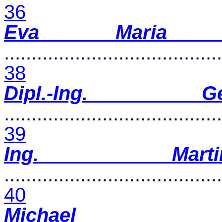
36
Eva Maria Ho
........................................
38
Dipl.-Ing. 
........................................
39
Ing. Marti
........................................
40
Michael