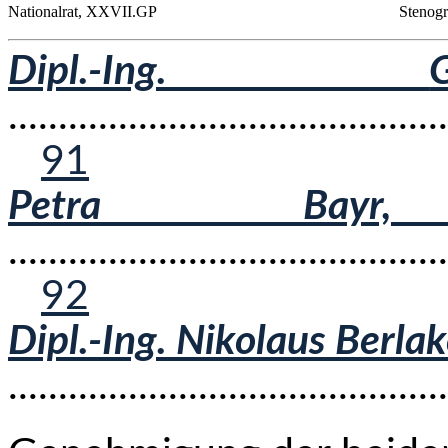
Nationalrat, XXVII.GP
Stenogr
Dipl.-Ing.
...........................................
91
Petra Ba
...........................................
92
Dipl.-Ing. Nikolaus Berla
.........................................