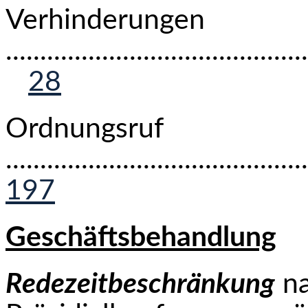
Verhinderungen
...........................................
28
Ordnungsruf
...........................................
197
Geschäftsbehandlung
Redezeitbeschränkung
na