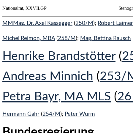
Nationalrat, XXVII.GP
Stenogr
MMMag. Dr. Axel Kassegger
(
250/M
);
Robert Laimer
Michel Reimon, MBA
(
258/M
);
Mag. Bettina Rausch
Henrike Brandstötter
(
2
Andreas Minnich
(
253/
Petra Bayr, MA MLS
(
26
Hermann Gahr
(
254/M
);
Peter Wurm
Bundesregierung