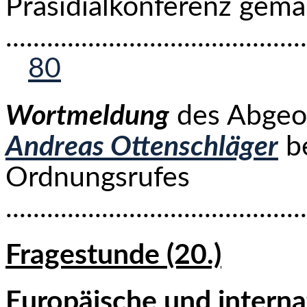
Präsidialkonferenz gem
...........................................
80
Wortmeldung
des Abgeo
Andreas Ottenschläger
be
Ordnungsrufes
..........................................
Fragestunde (20.)
Europäische und intern