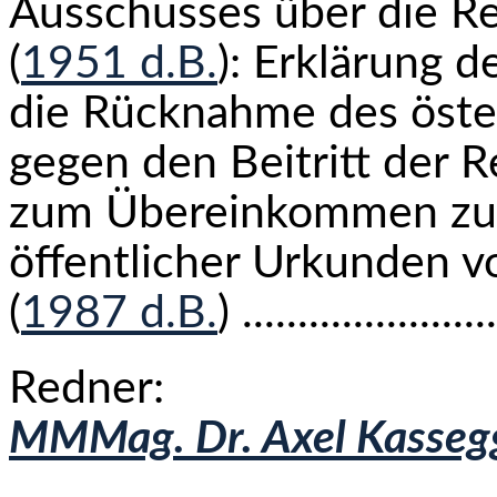
Ausschusses über die Re
(
1951 d.B.
): Erklärung d
die Rücknahme des öste
gegen den Beitritt der R
zum Übereinkommen zur 
öffentlicher Urkunden v
(
1987 d.B.
) ....................
Redner:
MMMag. Dr. Axel Kasseg
.........................................