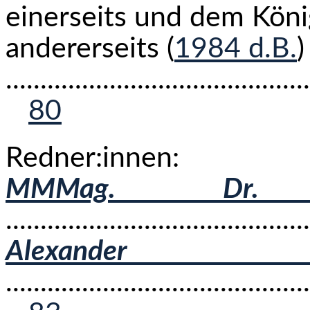
einerseits und dem Köni
andererseits (
1984 d.B.
)
...........................................
80
Redner:innen:
MMMag. Dr. 
.........................................
Alexande
...........................................