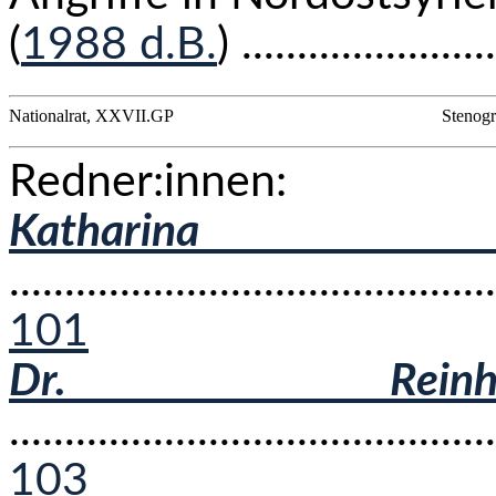
(
1988 d.B.
) ......................
Nationalrat, XXVII.GP
Stenogr
Redner:innen:
Katharina
...........................................
101
Dr. Reinh
...........................................
103