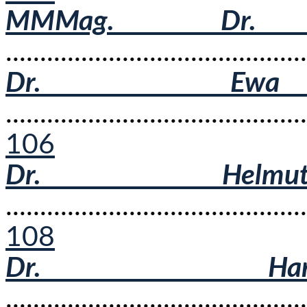
MMMag. Dr. 
..........................................
Dr. Ewa Er
...........................................
106
Dr. Helmut
...........................................
108
Dr. Har
...........................................