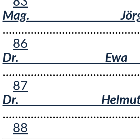
83
Mag. Jörg
...........................................
86
Dr. Ewa Er
...........................................
87
Dr. Helmut
...........................................
88