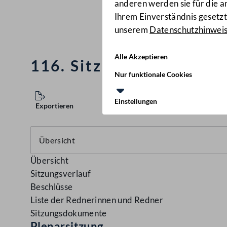
anderen werden sie für die 
Ihrem Einverständnis gesetzt.
unserem
Datenschutzhinwei
Alle Akzeptieren
116. Sitzung des Nation
Nur funktionale Cookies
Einstellungen
Exportieren
Übersicht
Sitzungsverlauf
Beschlüsse
Liste der Rednerinnen und Redner
Sitzungsdokumente
Plenarsitzung