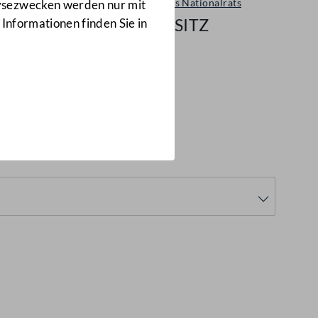
Sitzungen des Nationalrats
lysezwecken werden nur mit
116/NRSITZ
 Informationen finden Sie in
NRSITZ)