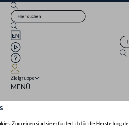
Sprache English
Mediathek
Hilfe
Benutzer
Zielgruppe
Navigationsmenü öffnen
MENÜ
s
es: Zum einen sind sie erforderlich für die Herstellung de