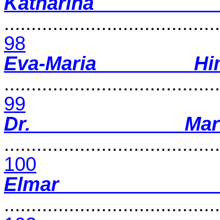
Katharina
........................................
98
Eva-Maria Hi
........................................
99
Dr. Mar
........................................
100
Elmar
........................................