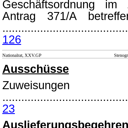
Geschäftsordnung im
Antrag 371/A betreff
........................................
126
Nationalrat, XXV.GP
Stenogr
Ausschüsse
Zuweisungen
........................................
23
Auslieferungsbegehre