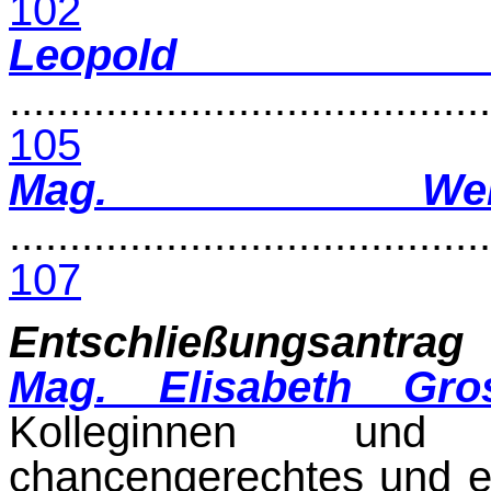
102
Leopold S
........................................
105
Mag. Wer
........................................
107
Entschließungsantrag
Mag. Elisabeth Gro
Kolleginnen und 
chancengerechtes und ef