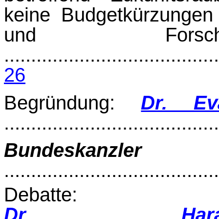
keine Bud­getkürzungen
und Fors
........................................
26
Begründung:
Dr. Ev
.......................................
Bundeskanzle
.......................................
Debatte:
Dr. Hara