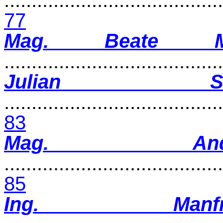
........................................
77
Mag. Beate Mei
.......................................
Julian S
........................................
83
Mag. And
........................................
85
Ing. Manf