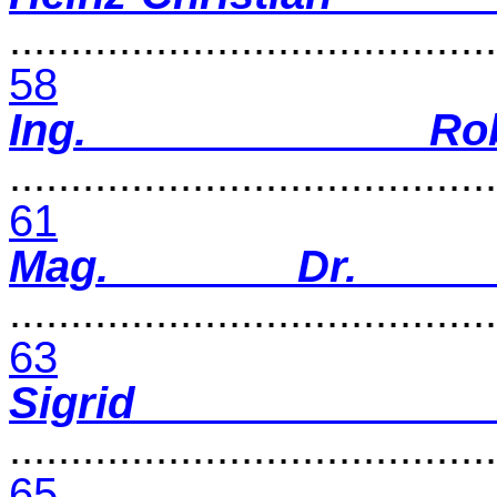
........................................
58
Ing. Rob
........................................
61
Mag. Dr. Ma
........................................
63
Sigrid
........................................
65