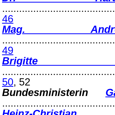
........................................
46
Mag. Andr
........................................
49
Brigit
.......................................
50
,
52
Bundesministerin
G
.......................................
Heinz-Chri