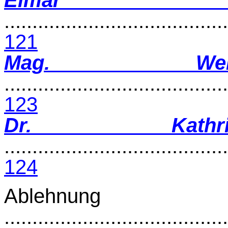
........................................
121
Mag. Wer
........................................
123
Dr. Kathr
........................................
124
Ablehnung 
........................................