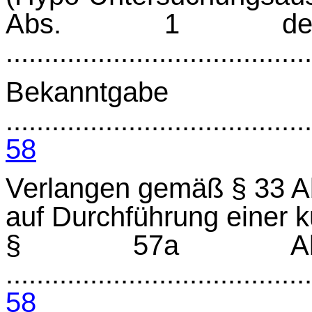
Abs. 1 der G
.......................................
Bekanntgabe
........................................
58
Verlangen gemäß § 33 A
auf Durchführung einer k
§ 57a A
........................................
58