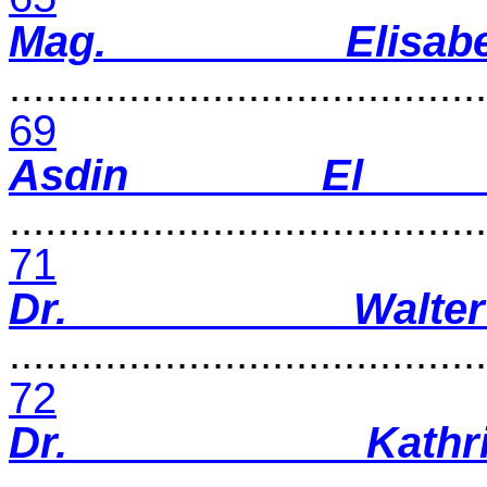
Mag. Elisab
........................................
69
Asdin El 
........................................
71
Dr. Walte
........................................
72
Dr. Kathr