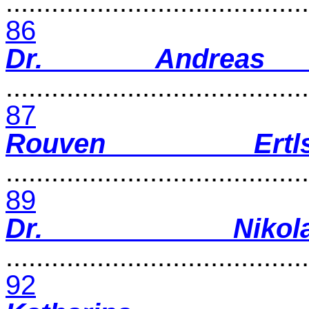
........................................
86
Dr. Andreas
........................................
87
Rouven Ertl
........................................
89
Dr. Nikol
........................................
92