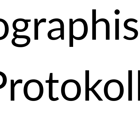
ographi
Protokol