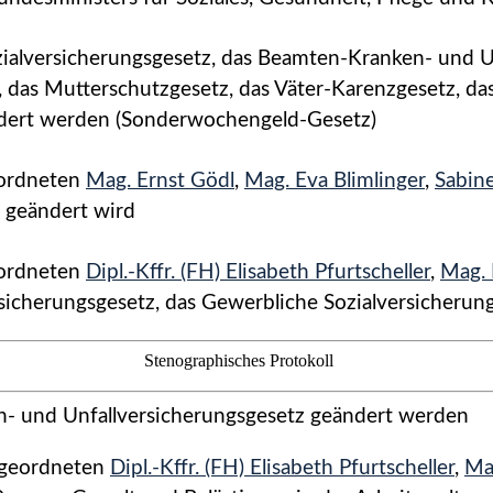
ialversicherungsgesetz, das Beamten-Kranken- und U
, das Mutterschutzgesetz, das Väter-Karenzgesetz, da
ndert werden (Sonderwo­chengeld-Gesetz)
ordneten
Mag. Ernst Gödl
,
Mag. Eva Blimlinger
,
Sabin
 geändert wird
ordneten
Dipl.-Kffr. (FH) Elisabeth Pfurtscheller
,
Mag. 
si­cherungsgesetz, das Gewerbliche Sozialversicherun
Stenographisches Protokoll
- und Unfallversicherungs­gesetz geändert werden
geordneten
Dipl.-Kffr. (FH) Elisabeth Pfurtscheller
,
Ma