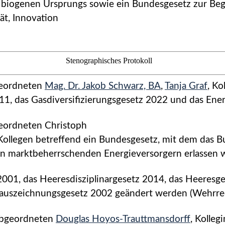
 biogenen Ursprungs sowie ein Bundesgesetz zur Be
ät, Innovation
Stenographisches Protokoll
eordneten
Mag. Dr. Jakob Schwarz, BA
,
Tanja Graf
, Ko
11, das Gasdiversi­fizierungsgesetz 2022 und das En
eordneten Christoph
 Kollegen betreffend ein Bundesgesetz, mit dem das 
on marktbeherrschenden Energieversorgern erlassen 
01, das Heeresdisziplinar­gesetz 2014, das Heeresg
itärauszeichnungsgesetz 2002 geändert werden (Weh
bgeordneten
Douglas Hoyos-Trauttmansdorff
, Kolle