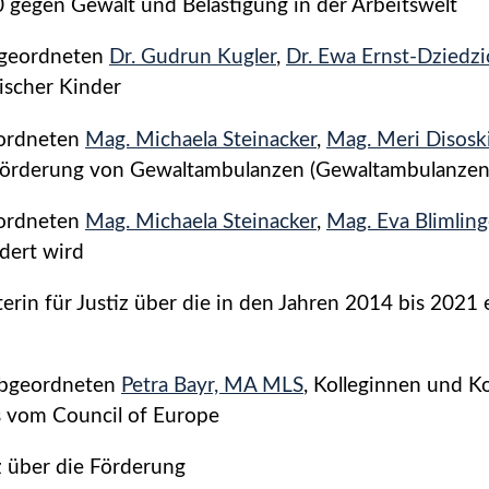
0 gegen Gewalt und Belästigung in der Arbeitswelt
geordneten
Dr. Gudrun Kugler
,
Dr. Ewa Ernst-Dziedzi
ischer Kinder
ordneten
Mag. Michaela Steinacker
,
Mag. Meri Disosk
 Förderung von Gewaltambulanzen (Gewaltambulanzen
ordneten
Mag. Michaela Steinacker
,
Mag. Eva Blimling
dert wird
erin für Justiz über die in den Jahren 2014 bis 2021
bgeordneten
Petra Bayr, MA MLS
, Kolleginnen und Ko
s vom Council of Europe
 über die Förderung