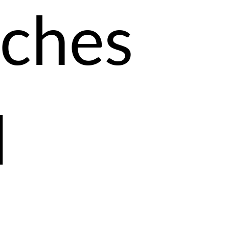
sches
l