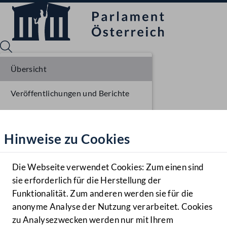
Übersicht
Veröffentlichungen und Berichte
Sprache English
Mediathek
Verhandlungsgegenstände
Hinweise zu Cookies
Hilfe
Parlamentarisches Verfahren
Benutzer
Beschlüsse
Die Webseite verwendet Cookies: Zum einen sind
Zielgruppe
sie erforderlich für die Herstellung der
Navigationsmenü öffnen
MENÜ
Funktionalität. Zum anderen werden sie für die
anonyme Analyse der Nutzung verarbeitet. Cookies
zu Analysezwecken werden nur mit Ihrem
Sprache En
Mediathek